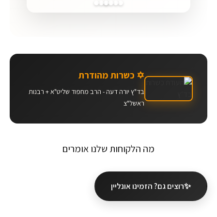
✡️ כשרות מהודרת
בד"ץ יורה דעה - הרב מחפוד שליט"א + רבנות
ראשל"צ
מה הלקוחות שלנו אומרים
✨
רוצים גם? הזמינו אונליין