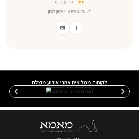
יניב
· זמין עבורכם
📍 שלום אש 9, ראשון לציון
📷
f
לקוחות ממליצים אחרי אירוע מוצלח
03-9627708
📞