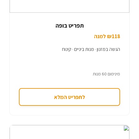
תפריט בופה
₪118 למנה
הגשה במזנון · מנות ביניים · קינוח
מינימום 60 מנות
לתפריט המלא