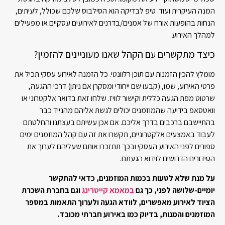
המנה העיקרית ועוד. טיפ לבדיקה הוא הסילבוס שלכם שכולל, לעיתים,
הנחות בהופעות אורח של אמנים/בדרנים לאירועים עסקיים או מפעילים
למהלך האירוע.
כיצד מתקשרים עם הקהל שאנו מעוניינים להזמין?
מומלץ להכין הזמנות עם תוכן רלוונטי. כל הזמנה לאירוע עסקי תכיל את
פרטי האירוע, שמו, (קבעו שם ייחודי ומסקרן אם ניתן) דרכי ההגעה,
שרטוט מפת הגעה כללית וקישור לוויז. שלחו זאת בדואר אלקטרוני או
וואטסאפ בידיעה שהמוזמנים יכולים לגשת אליהם מהנייד כבר
בהתיישבם ברכבים בדרך אליכם. אם אכן עשיתם בעצתנו והחלטתם
לעבוד באמצעים אלקטרוניים, תקשרו את זה עם קהל המוזמנים ימים
ספורים לפני האירוע העסקי ובכך תתזכרו אותם שעליהם לערוך את
הסידורים הדרושים לוידוא הגעתם.
על מנת שלא לטעות בכמות המוזמנים, כדאי להתקשר
יומיים-שלושה לפני, כך גם
במאמא קייטרינג
וגם בחברת השכרת
הציוד לאירוע מאפשרים, לוודא הגעה ולערוך התאמות במספר
המוזמנים והמנות, בדיוק כמו באירוע חברתי מכובד.