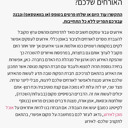
האורחים שלכם?
התקשרו עוד היום או שלחו פרטים בטופס (או בוואטסאפ) ונבנה
עבורכם תפריט ללא כל התחייבות.
אירועים עבור עסקים חשובים מאד לתדמיתם ומהווים ערוץ מקובל
להעברת מסרים לאורחים ולציבור באופן כללי. אירועים לעסקים אפשר
לקיים במקומות רשמיים כמו אולמות או גני אירועים אך יותר ויותר היום
מקובל לערוך אותם גם בחצרות, במרפסות ואיזורים להשכרה כך
שהפקת האירוע הינו ארגון של מנהלת כח האדם בחברה. כאן, אפשרות
בחירה נוספת תהיה למצוא ולעבוד עם חברת הפקות מנוסה אשר תתכנן
את האירוע בהתאם לצרכיכם. חברת הפקות טובה תדע לעשות מהאירוע
שלכם אירוע מנצח ולאפשר לאורחים שלכם ליהנות, מבלי לייצר טרחה.
מצד שני, יש לזה עלות לא נמוכה ועם קצת מוטיבציה וכח רצון- אתם
יכולים לעשות את זה. הדברים הבסיסיים: מקום (בבעלות/השכרה),
שולחנות וכסאות, אמן אורח, מצגת ודברים מוכנים מראש (בנוסף
לקייטינג כמובן) יעשו את העבודה. אם תבחרו בנו להיות אחראים על
אוכל
מוכן לאירוע
, נדאג לעזור לכם במחשבה על מקום אפשרי, בהתאם
לתקציב שלכם- לאירוע