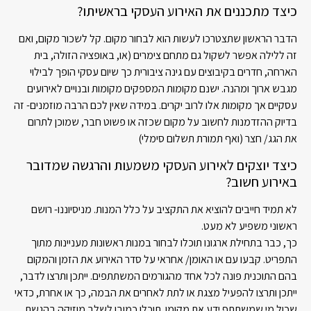
כיצד מתכננים את האירוע העסקי בראשיתו?
הדבר הראשון שתצטרכו לעשות הוא לבחור מקום. קל לשכור מקום, ואם
זה ללילה אפשר לשקול גם מתחם צימרים (או, באופציה הזולה, בית
הארחה, חדרים בקיבוצים עם גינה ציבורית כך שיום עסקי הופך לבילוי
מגבש ארוך ומהנה. ישנם מקומות המספקים מקומות ובנויים לאירועים
עסקיים אך מקומות אלו לרוב יקרים. במידה שאין לכם הרבה מוזמנים- זה
בדיוק ההזדמנות לחשוב על מקום שכזה או פשוט חבר, שמוכן לתרום
את הגג/ חצר (ואף תמורת תשלום סימלי)
כיצד יוצקים לאירוע העסקי משמעות והרגשה שמדובר
באירוע חשוב?
לא תמיד חייבים להוציא את התקציב על כלל המנות. מניסיוננו- רושם
ראשוני משפיע לא מעט.
כך, כבר בתחילת ארגונו תוכלו לבחור במנות ראשונות מעניינות מתוך
התפריט. קבעו עם או האומן/ אחראי על סדר האירוע את הזמן והמקום
בהם התוכנית פונה לכל אחד מהגורמים המשתתפים. ייתכן ותרצו לדבר,
ייתכן ותרצו להפעיל מצגת או לתת לאחרים את הבמה, כך או אחרת, כדאי
שכול מי שמשתתף ידע את מקומו. תוכלו כמובן לשלב מוזיקה בהגשת