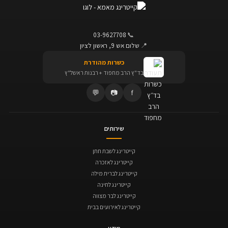
03-9627708
📞
📍
שלום אש 9, ראשון לציון
כשרות מהודרת
בד"ץ הרב מחפוד + רבנות ראשל"ץ
💬
📷
f
שירותים
קייטרינג לשבת חתן
קייטרינג לאזכרה
קייטרינג לברית מילה
קייטרינג לחינה
קייטרינג לבר מצווה
קייטרינג לאירועים בבית