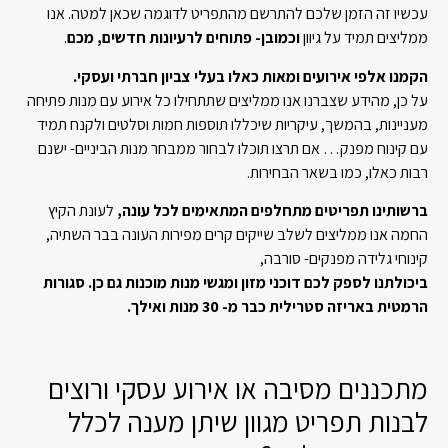
עכשיו זה הזמן שלכם להתרשם מהתפריט לדוגמה שכאן למטה. אנו
ממליצים תמיד על גיוון
וכמובן- פתוחים לרעיונות חדשים, מכם
.
הקמנו אלפי אירועים ומאות כאלו בעלי צביון חברתי ועסקי.
על כן, מהידע שצברנו אנו ממליצים שתתחילו כל אירוע עם מנות פתיחה
מעניינות, בהמשך, עיקריות שיכללו תוספות חמות וסלטים ולקנח תמיד
עם קינוח מפנק… אם תרצו תוכלו לבחור ממבחר מנות הביניים- ישנם
רבות כאלו, כמו בשאר הבחירות.
ברשותינו תפריטים מתחלפים המתאימים לכל עונה,
לעונת הקיץ
החמה אנו ממליצים לשלב שייקים קרים מפירות העונה בבר השתיה,
קינוחי גלידה מפנקים- סורבה,
ביכולתנו לספק לכם דוכני מזון ומגשי מנות מוכנות גם כן. סגורות
הרמטית באריזה סטרילית כבר מ- 30 מנות ואילך.
מתכננים מסיבה או אירוע עסקי ורוצים
לבנות תפריט מגוון שיתן מענה לכלל