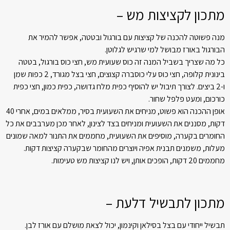
מתכון לקציצות מש –
מנה פשוטה להכנה של קציצות עם בורגול ובטטה, אפשר להמיר את
הבורגול באורז מבושל למי שרגיש לגלוטן.
כל מה שצריך בשביל המנה זה כוס שעועית מש, חצי כוס בורגול, בטטה
בינונית קלופה, חצי כוס עלי כוסברה קצוצים, חצי בצל מגורד, 2 כפות שמן
ו-2 ביצים. לצורך תיבול יש להוסיף כפית מלח גדושה, כפית כמון, חצי כפית
כורכום, ומעט פלפל שחור.
אופן ההכנה הוא פשוט, מניחים את השעועית בסיר, ממלאים במים, אחרי 40
דקות, מסננים את השעועית ומניחים בצד לצינון, לאחר מכן מערבבים את כל
החומרים בקערה, מוסיפים את השעועית, מחממים את התנור למאה שמונים
מעלות, משמנים תבנית אפיה ויוצרים מהחומר שבקערה קציצות דקות.
מחממים 20 דקות, הופכים אותן, ויש לנו קציצות מש טעימות.
מתכון לתבשיל דלעת –
תבשיל ייחודי עם בצל בסילאן וקינמון, יכול לצאת מושלם עם אורז לבן.