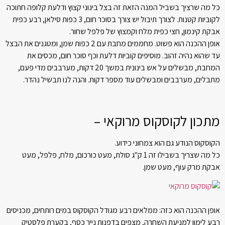
כל מה שרציך בשביל המנה הזאת זה בצל בינוני קצוץ ודלעת קלופה חתוכה
לקוביות קטנות. לצורך תיבול יש צורך בסוכר חום, 3 כפות סילאן, רבע כפית
אבקת קינמון, חצי כפית מלח וקמצוץ של פלפל שחור.
אופן ההכנה הוא פשוט. מחממים מחבת עם 2 כפות שמן, ומטגנים את הבצל
עד שהוא נהיה זהוב. מוסיפים קוביות דלעת וכף סוכר חום, מכסים את
המחבת, מבשלים על אש בינונית במשך 20 דקות, מערבבים מדי פעם,
מתבלים, מערבבים ומבשלים עוד מספר דקות. והנה לנו תבשיל נהדר.
מתכון לקוסקוס מרוקאי –
הקוסקוס הנודע גם הוא צמחוני כידוע.
כל מה שצריך בשבילו זה 1 ק"ג סולת, מעט כורכום, מלח, פלפל, מעט
אבקת מרק עוף, מעט שמן.
אופן ההכנה הוא כזה: ממלאים רבע מגודל הקוסקוס במים רותחים, מכניסים
רבע לימון למניעת השחרה, מצפים בדפנות נייר כסף, בקערת פלסטיק