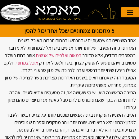
הזמנה אונליין
קייטרינג לאירועים
5 מתכונים צמחוניים שכל אחד יכול להכין
אחד השינויים המשמעותיים שהתרחשו בתחום תרבות האוכל בשנים
האחרונות, זה המעבר של יותר ויותר אנשים בישראל לצמחונות. לא מדובר
במספרים בודדים, אלא מדובר
במאות ואלפים של אנשים
אשר בחרו בשלב
מסוים בחייהם פשוט להפסיק לצרוך בשר ולאכול אך רק
אוכל צמחוני
. חלקם
אפילו ביצעו שינוי יותר דרסטי ועברו לצריכה של מזון טבעוני בלבד.
המעבר הזה שאנחנו רואים בשנים האחרונות מצריכת בשר לצריכה של מזון
צמחוני, מתרחש משתי סיבות עיקריות.
הסיבה הראשונה היא, יש מי שעושה את זה מטעמים אידיאולוגיים, אהבה
לחיות והכרה בכך שאנחנו גורמים להם סבל כאשר אנחנו יוצרים מהם מזון
עבורנו.
הסיבה השנייה העיקרית בגינה אנשים מוכנים לוותר על צריכת בשר ולעבור
למזון צמחוני היא בריאותית. ישנם יותר ויותר מחקרים וספרים שמוכיחים
שצריכת בשר היא לא דבר בריא בהכרח, והרבה יותר בריא לבסס את
התפריט שלנו על ירקות ומאכלים צמחוניים. צריך לומר שאנחנו יכולים לראות