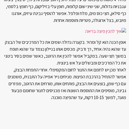
עגבניות גדולות, שני שיני שום קלופות, חופן עלי בזיליקום, כף חומץ בלסמי,
כף סילאן, חצי כוס מים, מלח ופלפל. אפשר להוסיף גבינת עיזים, אורגנו
מיובש, בצל ארוגולה, פטריות ותוספות אחרות.
אופן הכנה הוא קל ומהיר. בקערה גדולה שמים את כל המרכיבים של הבצק
עד שהוא נהיה אחיד, רך ודביק. מכסים אותו בניילון נצמד עד שהוא תופח
במשך חצי שעה. במקביל אפשר להכין את הרוטב, כאשר שמים בסיר בינוני
את כל המרכיבים ומבשלים על אש בינונית.
לאחר מכן יש לחמם את התנור לחום המקסימלי. אחרי התפחת הבצק,
אפשר להתחיל בהרכבת הפיצות. מניחים נייר אפייה על התבנית, משמנים
עם כף שמן, בוצעים את הבצק, פותחים אותו, מורחים את הרוטב, מפזרים
גבינה, מוסיפים את התוספות השונות ואז מכניסים לתנור שחומם מבעוד
מועד, למשך 10-15 דקות, עד שהפיצה מוכנה.