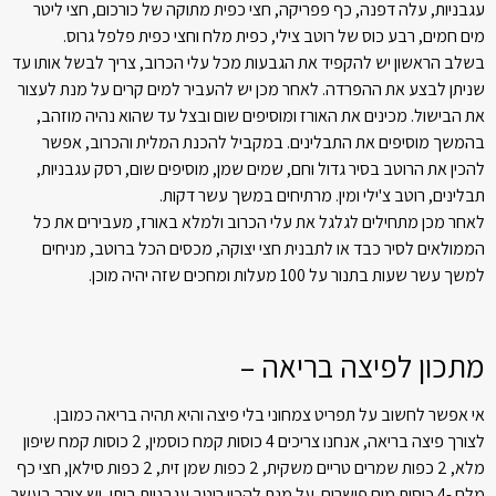
עגבניות, עלה דפנה, כף פפריקה, חצי כפית מתוקה של כורכום, חצי ליטר
מים חמים, רבע כוס של רוטב צילי, כפית מלח וחצי כפית פלפל גרוס.
בשלב הראשון יש להקפיד את הגבעות מכל עלי הכרוב, צריך לבשל אותו עד
שניתן לבצע את ההפרדה. לאחר מכן יש להעביר למים קרים על מנת לעצור
את הבישול. מכינים את האורז ומוסיפים שום ובצל עד שהוא נהיה מוזהב,
בהמשך מוסיפים את התבלינים. במקביל להכנת המלית והכרוב, אפשר
להכין את הרוטב בסיר גדול וחם, שמים שמן, מוסיפים שום, רסק עגבניות,
תבלינים, רוטב צ'ילי ומין. מרתיחים במשך עשר דקות.
לאחר מכן מתחילים לגלגל את עלי הכרוב ולמלא באורז, מעבירים את כל
הממולאים לסיר כבד או לתבנית חצי יצוקה, מכסים הכל ברוטב, מניחים
למשך עשר שעות בתנור על 100 מעלות ומחכים שזה יהיה מוכן.
מתכון לפיצה בריאה –
אי אפשר לחשוב על תפריט צמחוני בלי פיצה והיא תהיה בריאה כמובן.
לצורך פיצה בריאה, אנחנו צריכים 4 כוסות קמח כוסמין, 2 כוסות קמח שיפון
מלא, 2 כפות שמרים טריים משקית, 2 כפות שמן זית, 2 כפות סילאן, חצי כף
מלח -4 כוסות מים פושרים. על מנת להכין רוטב עגבניות ביתי, יש צורך בעשר