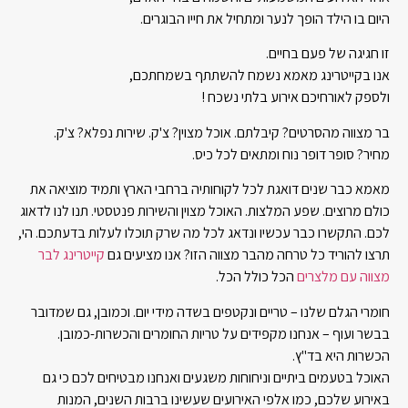
היום בו הילד הופך לנער ומתחיל את חייו הבוגרים.
זו חגיגה של פעם בחיים.
אנו בקייטרינג מאמא נשמח להשתתף בשמחתכם,
ולספק לאורחיכם אירוע בלתי נשכח !
בר מצווה מהסרטים? קיבלתם. אוכל מצוין? צ'ק. שירות נפלא? צ'ק.
מחיר? סופר דופר נוח ומתאים לכל כיס.
מאמא כבר שנים דואגת לכל לקוחותיה ברחבי הארץ ותמיד מוציאה את
כולם מרוצים. שפע המלצות. האוכל מצוין והשירות פנטסטי. תנו לנו לדאוג
לכם. התקשרו כבר עכשיו ונדאג לכל מה שרק תוכלו לעלות בדעתכם. הי,
תרצו להוריד כל טרחה מהבר מצווה הזו? אנו מציעים גם
קייטרינג לבר
מצווה עם מלצרים
הכל כולל הכל.
חומרי הגלם שלנו – טריים ונקטפים בשדה מידי יום. וכמובן, גם שמדובר
בבשר ועוף – אנחנו מקפידים על טריות החומרים והכשרות-כמובן.
הכשרות היא בד"ץ.
האוכל בטעמים ביתיים וניחוחות משגעים ואנחנו מבטיחים לכם כי גם
באירוע שלכם, כמו אלפי האירועים שעשינו ברבות השנים, המנות