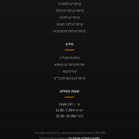
קייטרינג לאזכרה
קייטרינג לברית מילה
קייטרינג לחינה
קייטרינג לבר מצווה
קייטרינג לאירועים בבית
מידע
הזמנות אונליין
אודות קייטרינג מאמא
יצירת קשר
קייטרינג בכשרות בד"ץ
שעות פעילות
א' - ה'
24 שעות
יום שישי
7:30 - 12:00
מוצ"ש
19:30 - 23:30
© 2025 קייטרינג טעמים של מאמא. כל הזכויות שמורות.
תקנון ביטולים והחזרים
נגישות
מדיניות פרטיות