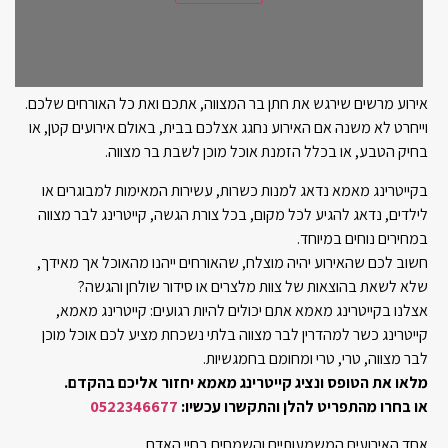
אירוע מרשים שירגש את חתן בר המצווה, אתכם ואת כל האורחים שלכם.
וייחרט לא משנה אם האירוע נחגג אצלכם בבית, באולם אירועים קטן, או
בחיק הטבע, או בכלל הזמנת אוכל מוכן לשבת בר מצווה.
בקייטרינג מאמא נדאג למנות כשרות, עשירות המאימות למבוגרים או
לילדים, נדאג להגיע לכל מקום, בכל צורת הגשה, קייטרינג לבר מצווה
במחירים נוחים במיוחד.
חשוב לכם שהאירוע יהיה מוצלח, שהאורחים ייהנו מהאוכל אך מאידך,
שלא לשאת בהוצאות של צוות מלצרים או סידור שולחן והגשה?
אצלנו בקייטרינג מאמא אתם יכולים להיות רגועים: קייטרינג מאמא,
קייטרינג כשר למהדרין לבר מצווה בלתי נשכחת מציע לכם אוכל מוכן
לבר מצווה, טרי, טרי ומחומם בחמגשיות.
מלאו את הטופס ונציג קייטרינג מאמא יחזור אליכם בהקדם.
או
בחרו מהתפריט להלן והתקשרו עכשיו:
0522346677
אחד האירועים המשמעותיים והשמחים בחיי האדם,