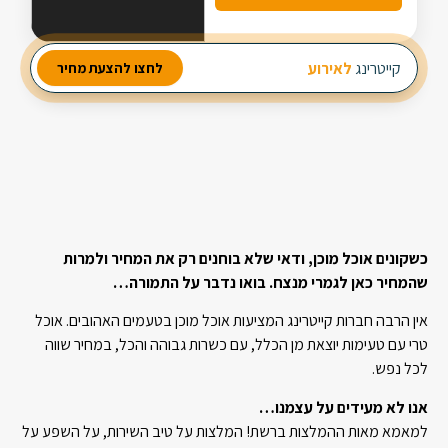
מבחר עשיר של סלטים
קייטרינג
לאירוע חברה
לחצו להצעת מחיר
2 מנות ביניים
3 תוספות חמות
כשקונים אוכל מוכן, ודאי שלא בוחנים רק את המחיר ולמרות
שהמחיר כאן לגמרי מנצח. בואו נדבר על התמורה…
אין הרבה חברות קייטרינג המציעות אוכל מוכן בטעמים האהובים. אוכל
טרי עם טעימות יוצאת מן הכלל, עם כשרות גבוהה והכל, במחיר שווה
לכל נפש.
אנו לא מעידים על עצמנו…
למאמא מאות ההמלצות ברשת! המלצות על טיב השירות, על השפע על