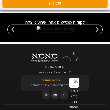
שליחה
לקוחות ממליצים אחרי אירוע מוצלח
03-9627708
📞
📍
שלום אש 9, ראשון לציון
כשרות מהודרת
בד"ץ הרב מחפוד + רבנות ראשל"ץ
💬
📷
f