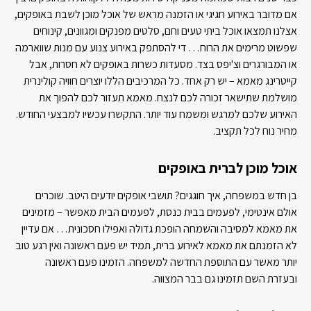
אם מדובר באירוע חגיגי או הזמנה מראש של אוכל מוכן לשבת באופקים,
אצלנו תמצאו אוכל ביתי טעים וחם, סלטים מפנקים ומגוונים, קינוחים
שפשוט מרימים את הרוח… די להסתפק באירוע צנוע עם מנות שווארמה
או המבורגרים וצ'יפס בצד. מסעדות כשרות באופקים לא חסרות, אבל
קייטרינג מאמא – יש רק אחד. כל המרכיבים הללו יוצרים חוויה קולינרית
מושלמת שתישאר זכורה לכם לנצח. מאמא תעזור לכם להפוך את
האירוע שלכם למרגש ומשמח עוד יותר. התקשרו עכשיו למבצעי החודש.
מחיר נוח לכל תקציב.
אוכל מוכן לברית באופקים
בן חדש במשפחה, איך חוגגים? תושבי אופקים יודעים היטב. שוכרים
אולם אינטימי, לפעמים בבית כנסת, לפעמים הבית מאפשר – מזמינים
את מאמא למסיבה והשמחה הופכת גדולה ואפילו חסכונית… אם עדיין
לא הזמנתם את מאמא לאירוע ברית, תמיד יש פעם ראשונה ואין רגע טוב
יותר מאשר עם התוספת החדשה למשפחה. הזמינו פעם ראשונה
ובעזרת השם תזמינו גם בבר המצווה.