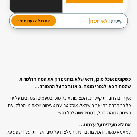
מבחר עשיר של סלטים
קייטרינג
לאירוע חברה
לחצו להצעת מחיר
2 מנות ביניים
3 תוספות חמות
כשקונים אוכל מוכן, ודאי שלא בוחנים רק את המחיר ולמרות
שהמחיר כאן לגמרי מנצח. בואו נדבר על התמורה…
אין הרבה חברות קייטרינג המציעות אוכל מוכן בטעמים האהובים על ידי
כל כך הרבה בתי אב בישראל. אוכל טרי עם טעימות יוצאת מן הכלל, עם
כשרות גבוהה והכל, במחיר שווה לכל נפש.
אנו לא מעידים על עצמנו…
למאמא מאות ההמלצות ברשת! המלצות על טיב השירות, על השפע על