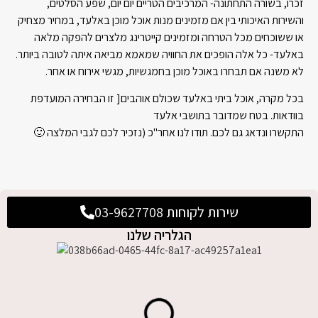
זכרו, בשורה התחתונה- המרכיבים הטריים יום יום, שפע הסלטים,
והשירות האיכותי בין אם מזמינים מנות אוכל מוכן באלעד, במחיר מצחיק
או ששוכחים מכל הטרחה ומזמינים קייטרינג מלצרים להפקה מלאה
באלעד- כל אלה הופכים את החוויה שמאמא מביאה איתה לטובה ביותר.
לא משנה אם תבחרו באוכל מוכן בחמגשיות, מגשי אירוח או אחר.
בכל מקרה, אוכל ביתי באלעד שכולם אוהבים[ זו הבחירה המועדפת
בוודאות. בטח שמדובר בתושבי אלעד
התקשרו ונדאג גם לכם. תודו לנו אחר"כ (נזכיר לכם לגבי המלצה 🙂
שירות לקוחות 03-9627708
הגלריה שלנו