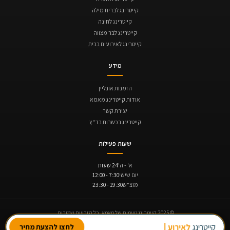
קייטרינג לברית מילה
קייטרינג לחינה
קייטרינג לבר מצווה
קייטרינג לאירועים בבית
מידע
הזמנות אונליין
אודות קייטרינג מאמא
יצירת קשר
קייטרינג בכשרות בד"ץ
שעות פעילות
א' - ה'
24 שעות
יום שישי
7:30 - 12:00
מוצ"ש
19:30 - 23:30
© 2025 קייטרינג טעמים של מאמא. כל הזכויות שמורות.
תקנון ביטולים והחזרים
נגישות
מדיניות פרטיות
קייטרינג
לאירוע חברה
לחצו להצעת מחיר
תנופה | בניית אתרים
Avinu SEO | קידום אתרים