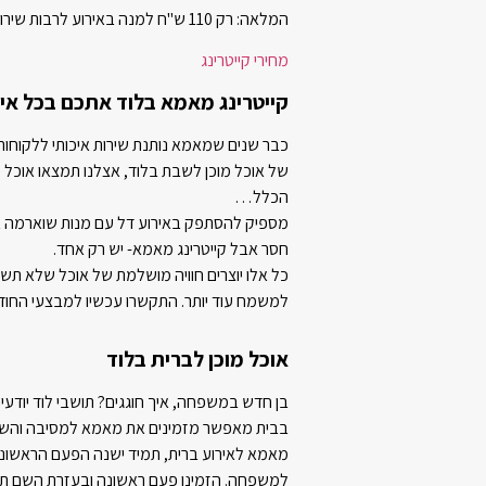
המלאה: רק 110 ש"ח למנה באירוע לרבות שירות מלצרים, הגשה ושאר הפינוקים!
מחירי קייטרינג
קייטרינג מאמא בלוד אתכם בכל איר
כבר שנים שמאמא נותנת שירות איכותי ללקוחות
של אוכל מוכן לשבת בלוד, אצלנו תמצאו אוכל טעי
הכלל…
מספיק להסתפק באירוע דל עם מנות שוארמה או
חסר אבל קייטרינג מאמא- יש רק אחד.
כל אלו יוצרים חוויה מושלמת של אוכל שלא תש
למשמח עוד יותר. התקשרו עכשיו למבצעי החודש
אוכל מוכן לברית בלוד
בן חדש במשפחה, איך חוגגים? תושבי לוד יודעים
בבית מאפשר מזמינים את מאמא למסיבה והשמ
מאמא לאירוע ברית, תמיד ישנה הפעם הראשונ
למשפחה. הזמינו פעם ראשונה ובעזרת השם תזמ