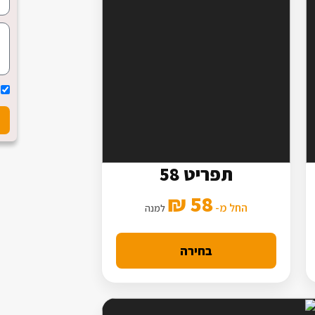
תפריט 58
7 סלטים
58 ₪
3 תוספות
החל מ-
למנה
מנה עיקרית מורחבת
בחירה