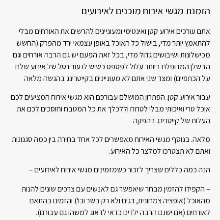
הזמנת מגשי אירוח מוכנים לאירועים
אתם עורכים אירוע קטן ואינטימי ומעוניינים להרשים את האורחים מבלי
להתאמץ יותר מדי, בישול כל האוכל באופן עצמאי ירד מהפרק (החשש
מכישלונות ושיבושים גדול מדי, בכל
זאת הפעם יש גם הרבה אורחים וגם
הבשלן המדופלם ביותר עלול לפספס כשיש לו עוד נטל של אירוע שלם
על הכתפיים) ומצד שני אתם לא מעוניינים בקייטרינג בהגשה מלאה
עבור אירוע קטן. הפתרון המושלם עבורכם הוא מגשי אירוח המציעים לכם
אוכל טרי ואיכותי מבלי לטרוח וללכלך את כל המטבח וחוסכים לכם את
העלות של קייטרינג בהפקה
מלאה. בנוסף מגשי האירוח מאפשרים לכל אחד בחירה בין כמה סגנונות
ואתם לא תצטרכו למלצר כל האירוע.
הנה כמה כללים שצריך לזכור כשמזמינים מגשי אירוח לאירועים –
– הקפידו להזמין מבחר שיאפשר גם לאנשים עם צרכים שונים להנות
מהאוכל (אופציה צמחונית, דגים ולא רק בשר וכו') והזמינו בהתאם
לאורחים (אם ישנם הרבה ילדים כדאי לדאוג למשהו גם עבורם).