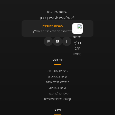
03-9627708
📞
📍
שלום אש 9, ראשון לציון
כשרות מהודרת
בד"ץ הרב מחפוד + רבנות ראשל"ץ
💬
📷
f
שירותים
קייטרינג לשבת חתן
קייטרינג לאזכרה
קייטרינג לברית מילה
קייטרינג לחינה
קייטרינג לבר מצווה
קייטרינג לאירועים בבית
מידע