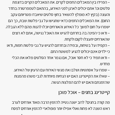
– הפרידו בין המאכלים החמים לקרים. את המאכלים הקרים בדוגמת
סלטים וכו' אתם יכולים לארגן לפני האירוע, בהתאם לטמפרטורה בחדר
והעונה (בקיץ לא מומלץ להשאיר בחוץ סלטים שיאבדו מטריותם עקב
החום). את המאכלים החמים כדאי שתגישו על גבי פלטות שבת, כך הם
ישמרו על חום למשך כל האירוע והאורחים יוכלו להנות מהם ללא הגבלה.
– ודאו כי הפינה בה בחרתם להגיש את האוכל נגישה, אתם לא רוצים
שהאורחים יתעצלו לקום ולקחת.
– הקפידו על בטיחות, ובמידה ובחרתם להגיש על גבי פלטות חמות, ודאו
כי ילדים אינם יכולים להגיע למשטח החם.
– ודאו תמיד כי לא חסר אוכל, אם נגמר אחד הסלטים מלאו את הכלי
מחדש.
– שמרו על אסתטיות ושלבו את מגשי האירוח עם הרעיון של האירוע.
– שאלו את הקייטרינג האם יש הנחיות מיוחדות לגבי משהו מהמנות
שהזמנתם והאם יש להם המלצות הגשה.
קייטרינג בחגים – אוכל מוכן
מה קורה בחגים? לרוב ישנה נטייה להזמין הרבה מאוד אורחים לערב
ראש השנה לא פחות ואולי אפילו יותר פופולארי להזמין אורחים לפסח