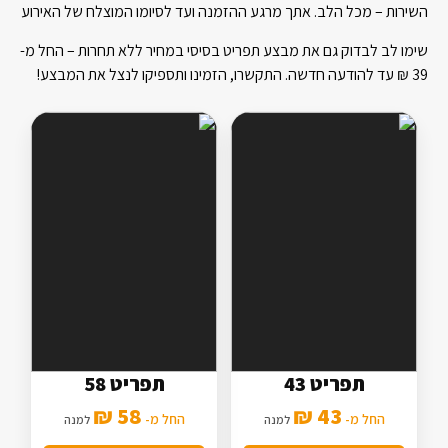
השירות – מכל הלב. אתך מרגע ההזמנה ועד לסיומו המוצלח של האירוע
שימו לב לבדוק גם את מבצע תפריט בסיסי במחיר ללא תחרות – החל מ-
39
₪
עד להודעה חדשה. התקשרו, הזמינו ותספיקו לנצל את המבצע!
תפריט 43
תפריט 58
5 סלטים
7 סלטים
58 ₪
43 ₪
2 תוספות
החל מ-
3 תוספות
החל מ-
למנה
למנה
מנה עיקרית בסיסית
מנה עיקרית מורחבת