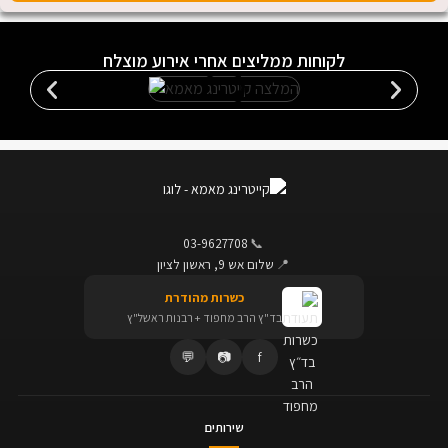
לקוחות ממליצים אחרי אירוע מוצלח
03-9627708
📞
📍
שלום אש 9, ראשון לציון
כשרות מהודרת
בד"ץ הרב מחפוד + רבנות ראשל"ץ
💬
📷
f
שירותים