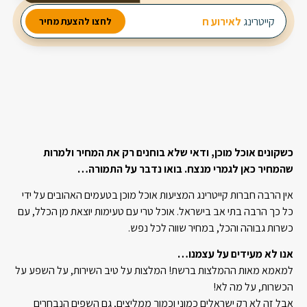
מבחר עשיר של סלטים
קייטרינג
לאירוע חברה
לחצו להצעת מחיר
2 מנות ביניים
3 תוספות חמות
כשקונים אוכל מוכן, ודאי שלא בוחנים רק את המחיר ולמרות
שהמחיר כאן לגמרי מנצח. בואו נדבר על התמורה…
אין הרבה חברות קייטרינג המציעות אוכל מוכן בטעמים האהובים על ידי
כל כך הרבה בתי אב בישראל. אוכל טרי עם טעימות יוצאת מן הכלל, עם
כשרות גבוהה והכל, במחיר שווה לכל נפש.
אנו לא מעידים על עצמנו…
למאמא מאות ההמלצות ברשת! המלצות על טיב השירות, על השפע על
הכשרות, על מה לא!
אבל זה לא רק ישראלים כמוני וכמוך ממליצים, גם השפים הנבחרים