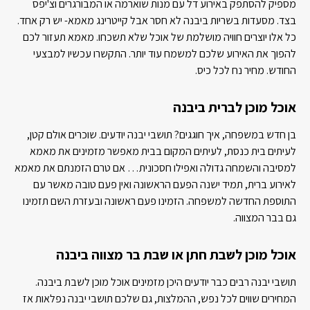
מספיק להסתפק באירוע דל עם מנות שוארמה או המבורגרים וצ'יפס
בצד. מסעדות בשריות ביבנה לא חסר אבל קייטרינג מאמא- יש רק אחד.
כל אלו יוצרים חוויה מושלמת של אוכל שלא תשכחו. מאמא תעזור לכם
להפוך את האירוע שלכם למשמח עוד יותר. התקשרו עכשיו למבצעי
החודש. מחיר נח לכל כיס.
אוכל מוכן לברית ביבנה
בן חדש במשפחה, איך חוגגים? תושבי יבנה יודעים. שוכרים אולם קטן,
לעיתים בית כנסת, לעיתים המקום בבית מאפשר מזמינים את מאמא
למסיבה והשמחה גדולה ואפילו חסכונית… אם טרם הזמנתם את מאמא
לאירוע ברית, תמיד ישנה הפעם הראשונה ואין פעם טובה מאשר עם
התוספת החדשה למשפחה. הזמינו פעם ראשונה ובעזרת השם תזמינו
גם בבר המצווה.
אוכל מוכן לשבת חתן או שבת בר מצווה ביבנה
תושבי יבנה רבים כבר יודעים היכן מזמינים אוכל מוכן לשבת ביבנה.
המחירים שווים לכל נפש, ההמלצות, גם שלכם תושבי יבנה נפלאות אז