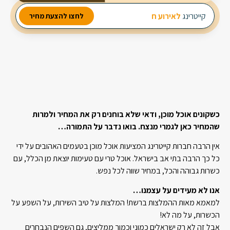
מבחר עשיר של סלטים
קייטרינג
לאירוע חברה
לחצו להצעת מחיר
2 מנות ביניים
3 תוספות חמות
כשקונים אוכל מוכן, ודאי שלא בוחנים רק את המחיר ולמרות
שהמחיר כאן לגמרי מנצח. בואו נדבר על התמורה…
אין הרבה חברות קייטרינג המציעות אוכל מוכן בטעמים האהובים על ידי
כל כך הרבה בתי אב בישראל. אוכל טרי עם טעימות יוצאת מן הכלל, עם
כשרות גבוהה והכל, במחיר שווה לכל נפש.
אנו לא מעידים על עצמנו…
למאמא מאות ההמלצות ברשת! המלצות על טיב השירות, על השפע על
הכשרות, על מה לא!
אבל זה לא רק ישראלים כמוני וכמוך ממליצים, גם השפים הנבחרים