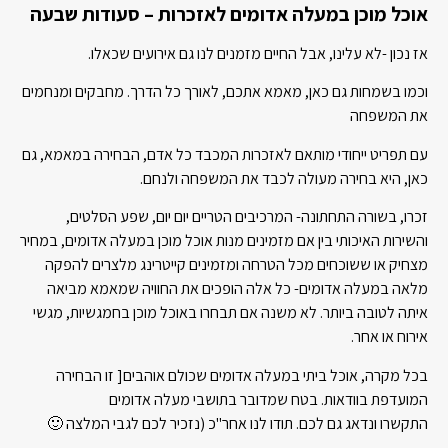
אוכל מוכן במעלה אדומים לאזכרות – סעודות שבעה
אז נכון -לא עלינו, אבל החיים מזמנים לנו גם אירועים שכאלו.
וכמו בשמחות גם כאן, מאמא אתכם, לאורך כל הדרך. מחבקים ומנחמים
את המשפחה
עם תפריט ייחודי מותאם לאזכרות המכבד כל אדם, הבחירה במאמא, גם
כאן, היא בחירה מעולה לכבד את המשפחה ולנחם.
זכרו, בשורה התחתונה- המרכיבים הטריים יום יום, שפע הסלטים,
והשירות האיכותי בין אם מזמינים מנות אוכל מוכן במעלה אדומים, במחיר
מצחיק או ששוכחים מכל הטרחה ומזמינים קייטרינג מלצרים להפקה
מלאה במעלה אדומים- כל אלה הופכים את החוויה שמאמא מביאה
איתה לטובה ביותר. לא משנה אם תבחרו באוכל מוכן בחמגשיות, מגשי
אירוח או אחר.
בכל מקרה, אוכל ביתי במעלה אדומים שכולם אוהבים[ זו הבחירה
המועדפת בוודאות. בטח שמדובר בתושבי מעלה אדומים
התקשרו ונדאג גם לכם. תודו לנו אחר"כ (נזכיר לכם לגבי המלצה 🙂