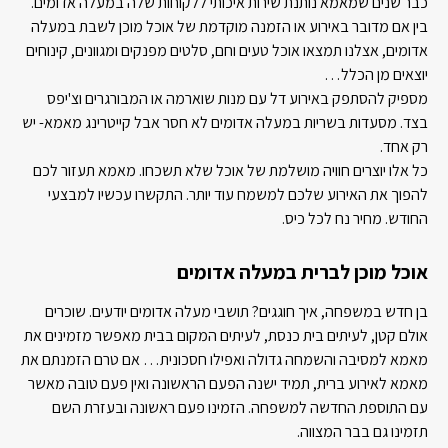
כבר שנים שמאמא נותנת שירות איכותי ללקוחות שלה במעלה אדומים.
בין אם מדובר באירוע או הזמנה מוקדמת של אוכל מוכן לשבת במעלה
אדומים, אצלנו תמצאו אוכל טעים וחם, סלטים מפנקים ומגוונים, קינוחים
יוצאים מן הכלל…
מספיק להסתפק באירוע דל עם מנות שוארמה או המבורגרים וצ'יפס
בצד. מסעדות בשריות במעלה אדומים לא חסר אבל קייטרינג מאמא- יש
רק אחד.
כל אלו יוצרים חוויה מושלמת של אוכל שלא תשכחו. מאמא תעזור לכם
להפוך את האירוע שלכם למשמח עוד יותר. התקשרו עכשיו למבצעי
החודש. מחיר נח לכל כיס.
אוכל מוכן לברית במעלה אדומים
בן חדש במשפחה, איך חוגגים? תושבי מעלה אדומים יודעים. שוכרים
אולם קטן, לעיתים בית כנסת, לעיתים המקום בבית מאפשר מזמינים את
מאמא למסיבה והשמחה גדולה ואפילו חסכונית… אם טרם הזמנתם את
מאמא לאירוע ברית, תמיד ישנה הפעם הראשונה ואין פעם טובה מאשר
עם התוספת החדשה למשפחה. הזמינו פעם ראשונה ובעזרת השם
תזמינו גם בבר המצווה.