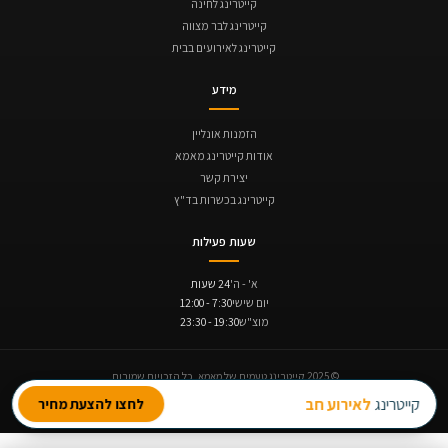
קייטרינג לחינה
קייטרינג לבר מצווה
קייטרינג לאירועים בבית
מידע
הזמנות אונליין
אודות קייטרינג מאמא
יצירת קשר
קייטרינג בכשרות בד"ץ
שעות פעילות
א' - ה'
24 שעות
יום שישי
7:30 - 12:00
מוצ"ש
19:30 - 23:30
© 2025 קייטרינג טעמים של מאמא. כל הזכויות שמורות.
תקנון ביטולים והחזרים
נגישות
מדיניות פרטיות
קייטרינג
לאירוע חברה
לחצו להצעת מחיר
תנופה | בניית אתרים
Avinu SEO | קידום אתרים