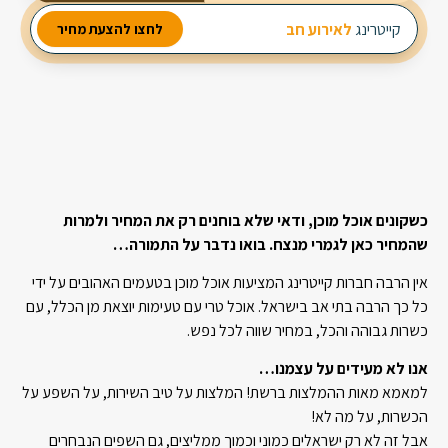
מבחר עשיר של סלטים
קייטרינג
לאירוע חברה
לחצו להצעת מחיר
2 מנות ביניים
3 תוספות חמות
כשקונים אוכל מוכן, ודאי שלא בוחנים רק את המחיר ולמרות
שהמחיר כאן לגמרי מנצח. בואו נדבר על התמורה…
אין הרבה חברות קייטרינג המציעות אוכל מוכן בטעמים האהובים על ידי
כל כך הרבה בתי אב בישראל. אוכל טרי עם טעימות יוצאת מן הכלל, עם
כשרות גבוהה והכל, במחיר שווה לכל נפש.
אנו לא מעידים על עצמנו…
למאמא מאות ההמלצות ברשת! המלצות על טיב השירות, על השפע על
הכשרות, על מה לא!
אבל זה לא רק ישראלים כמוני וכמוך ממליצים, גם השפים הנבחרים