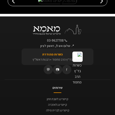
03-9627708
📞
📍
שלום אש 9, ראשון לציון
כשרות מהודרת
בד"ץ הרב מחפוד + רבנות ראשל"ץ
💬
📷
f
שירותים
קייטרינג לשבת חתן
קייטרינג לאזכרה
קייטרינג לברית מילה