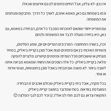
אז נכון -לא עלינו, אבל החיים מזמנים לנו גם אירועים שכאלו.
וכמו בשמחות גם כאן, מאמא אתכם, לאורך כל הדרך. מחבקים ומנחמים
את המשפחה
עם תפריט ייחודי מותאם לאזכרות המכבד כל אדם, הבחירה במאמא, גם
כאן, היא בחירה מעולה לכבד את המשפחה ולנחם.
זכרו, בשורה התחתונה- המרכיבים הטריים יום יום, שפע הסלטים,
והשירות האיכותי בין אם מזמינים מנות אוכל מוכן בקריית ביאליק, במחיר
מצחיק או ששוכחים מכל הטרחה ומזמינים קייטרינג מלצרים להפקה
מלאה בקריית ביאליק- כל אלה הופכים את החוויה שמאמא מביאה איתה
לטובה ביותר. לא משנה אם תבחרו באוכל מוכן בחמגשיות, מגשי אירוח
או אחר.
בכל מקרה, אוכל ביתי בקריית ביאליק שכולם אוהבים זו הבחירה
המועדפת בוודאות. בטח שמדובר בתושבי קריית ביאליק
התקשרו ונדאג גם לכם. תודו לנו אח"כ (נזכיר לכם לגבי המלצה 🙂