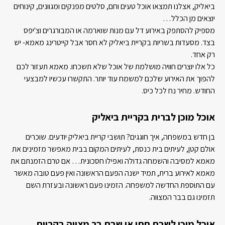
ביאליק, אצלנו תמצאו אוכל טעים וחם, סלטים מפנקים ומגוונים, קינוחים
יוצאים מן הכלל…
מספיק להסתפק באירוע דל עם מנות שוארמה או המבורגרים וצ'יפס
בצד. מסעדות בשריות בקריית ביאליק לא חסר אבל קייטרינג מאמא- יש
רק אחד.
כל אלו יוצרים חוויה מושלמת של אוכל שלא תשכחו. מאמא תעזור לכם
להפוך את האירוע שלכם למשמח עוד יותר. התקשרו עכשיו למבצעי
החודש. מחיר נח לכל כיס.
אוכל מוכן לברית בקריית ביאליק
בן חדש במשפחה, איך חוגגים? תושבי קריית ביאליק יודעים. שוכרים
אולם קטן, לעיתים בית כנסת, לעיתים המקום בבית מאפשר מזמינים את
מאמא למסיבה והשמחה גדולה ואפילו חסכונית… אם טרם הזמנתם את
מאמא לאירוע ברית, תמיד ישנה הפעם הראשונה ואין פעם טובה מאשר
עם התוספת החדשה למשפחה. הזמינו פעם ראשונה ובעזרת השם
תזמינו גם בבר המצווה.
אוכל מוכן לשבת חתן או שבת בר מצווה בקריית