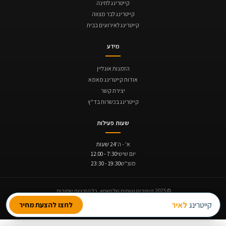
קייטרינג לחינה
קייטרינג לבר מצווה
קייטרינג לאירועים בבית
מידע
הזמנות אונליין
אודות קייטרינג מאמא
יצירת קשר
קייטרינג בכשרות בד"ץ
שעות פעילות
א' - ה'
24 שעות
יום שישי
7:30 - 12:00
מוצ"ש
19:30 - 23:30
© 2025 קייטרינג טעמים של מאמא. כל הזכויות שמורות.
תקנון ביטולים והחזרים
נגישות
מדיניות פרטיות
קייטרינג
לאירוע חברה
לחצו להצעת מחיר
תנופה | בניית אתרים
Avinu SEO | קידום אתרים