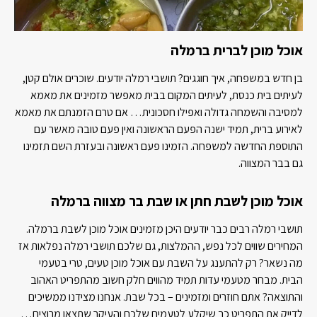
אוכל מוכן לברית ברמלה
בן חדש במשפחה, איך חוגגים? תושבי רמלה יודעים. שוכרים אולם קטן,
לעיתים בית כנסת, לעיתים המקום בבית מאפשר מזמינים את מאמא
למסיבה והשמחה גדולה ואפילו חסכונית… אם טרם הזמנתם את מאמא
לאירוע ברית, תמיד ישנה הפעם הראשונה ואין פעם טובה מאשר עם
התוספת החדשה למשפחה. הזמינו פעם ראשונה ובעזרת השם תזמינו
גם בבר המצווה.
אוכל מוכן לשבת חתן או שבת בר מצווה ברמלה
תושבי רמלה רבים כבר יודעים היכן מזמינים אוכל מוכן לשבת ברמלה.
המחירים שווים לכל נפש, ההמלצות, גם שלכם תושבי רמלה נפלאות אז
מה נשאר? רק להתענג על השבת עם אוכל מוכן טעים, טרי בטעמי
הבית. מבחר מטעמי עדות תמיד מהווים חלק חשוב מהתפריט האהוב
והתוצאה? אתם חוזרים ומזמינים – בכל שבת. אנחנו מצידנו ממשיכים
לדייק את התפריט כך שיקלע לטעמים שלכם והעיקר שתצאו מרוצים…