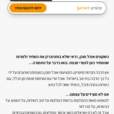
מבחר עשיר של סלטים
קייטרינג
לאירוע חברה
לחצו להצעת מחיר
2 מנות ביניים
3 תוספות חמות
כשקונים אוכל מוכן, ודאי שלא בוחנים רק את המחיר ולמרות
שהמחיר כאן לגמרי מנצח. בואו נדבר על התמורה…
אין הרבה חברות קייטרינג המציעות אוכל מוכן בטעמים האהובים על ידי
כל כך הרבה בתי אב בישראל. אוכל טרי עם טעימות יוצאת מן הכלל, עם
כשרות גבוהה והכל, במחיר שווה לכל נפש.
אנו לא מעידים על עצמנו…
למאמא מאות ההמלצות ברשת! המלצות על טיב השירות, על השפע על
הכשרות, על מה לא!
אבל זה לא רק ישראלים כמוני וכמוך ממליצים, גם השפים הנבחרים