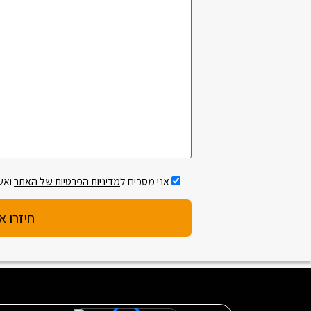
Please leave this field empty.
אני מסכים ל
מדיניות הפרטיות של האתר
ואש