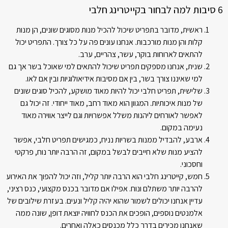
6 סיבות למה לבחור בקייטרינג חלבי
ראשית, מדובר בתפריט שיכול להכיל מנות מסוגים שונים, הן מנות
קלות והן מנות מורכבות. אנחנו עונים פה על כל צורך. התפריט יכול
להתאים לארוחות בוקר, עשר, צהריים, ערב.
שנית, אנחנו מספקים תפריט שיכול להתאים למי שאוכל בשר אך גם
למי שאיננו צורך בשר, בין אם מסיבות אידיאולוגיות ובין אם לאו.
שלישית, תפריט חלבי יכול להיות מאוד מושקע, להכיל סוגים שונים
של מנות איכותיות. המגוון הוא מאוד רחב, מאוד ייחודי. זה יכול גם
לאפשר לאורחים ליהנות משלל אפשרויות וגם לייצר אווירה מאוד
נעימה במקום.
ארבע, להבדיל ממנות בשריות נניח, כמגישים תפריט חלבי, אפשר
להציע מנות שלא חייבים לבשל במקום, זה הרבה יותר נוח, פרקטי
וחסכוני.
חמש, קייטרינג חלבי הוא הרבה יותר קליל, וזה יכול להפוך את האירוע
להרבה יותר משתלם ונוח. אפילו אם מדובר בכנס מקצועי, כנס רציני,
עדיין אנחנו יכולים לשמור שהוא יהיה קליל ונעים. בעזרת שילובים של
אלמנטים נוספים, הופכים את הכנס לחוויה יוצאת דופן, שונה ממה
שאנחנו מכירים בדרך כלל מכנסים כאלה ואחרים.