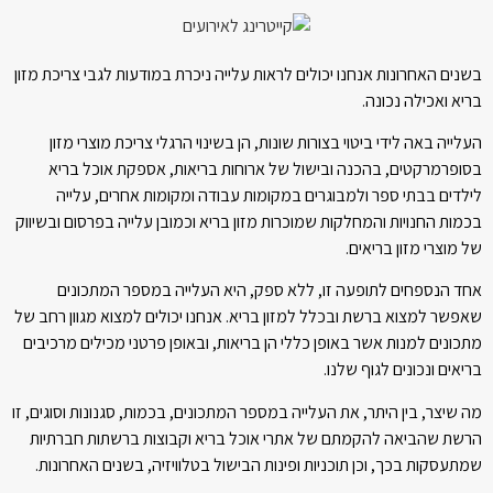
נים האחרונות אנחנו יכולים לראות עלייה ניכרת במודעות לגבי צריכת מזון
יא ואכילה נכונה.
לייה באה לידי ביטוי בצורות שונות, הן בשינוי הרגלי צריכת מוצרי מזון
ופרמרקטים, בהכנה ובישול של ארוחות בריאות, אספקת אוכל בריא
לדים בבתי ספר ולמבוגרים במקומות עבודה ומקומות אחרים, עלייה
מות החנויות והמחלקות שמוכרות מזון בריא וכמובן עלייה בפרסום ובשיווק
 מוצרי מזון בריאים.
ד הנספחים לתופעה זו, ללא ספק, היא העלייה במספר המתכונים
פשר למצוא ברשת ובכלל למזון בריא. אנחנו יכולים למצוא מגוון רחב של
כונים למנות אשר באופן כללי הן בריאות, ובאופן פרטני מכילים מרכיבים
יאים ונכונים לגוף שלנו.
 שיצר, בין היתר, את העלייה במספר המתכונים, בכמות, סגנונות וסוגים, זו
שת שהביאה להקמתם של אתרי אוכל בריא וקבוצות ברשתות חברתיות
תעסקות בכך, וכן תוכניות ופינות הבישול בטלוויזיה, בשנים האחרונות.