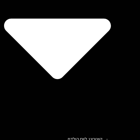
קייטרינג ליום הולדת