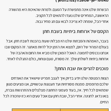
מאסטר-שף שמשבח (צפו בהמשך)
הכשרות שלנו אינה מתפשרת על הטעם. ולמרות שהאיכות היא מהשורה
הראשונה, המחירים שלנו נועדו להתאים לכל תקציב.
אחרי הכל, שמחה לא צריכה לבוא עם תג מחיר גבוה.
הקסם של ארוחות ביתיות בשבת חתן
בעבר, האמהות והסבתות שלנו היו מבלות שעות בהכנות לשבת חתן. אבל
בעולם המהיר של היום, למצוא את הזמן יכול להיות מאתגר. זה המקום שבו
אנחנו נכנסים לתמונה. האוכל המוכן שלנו מביא את החום והאהבה של
ארוחות ביתיות לשולחן שלך. זה מסורת, טעם ונוחות, כולם התגלגלו לאחד.
מוכנים להרים את שבת החתן?
הצוות המנוסה שלנו יודע בדיוק איך לעצב תפריט שישאיר את האורחים
שלכם מרוממים. ממנות מסורתיות ועד תענוגות עכשוויים, אנו מציעים מגוון
שמתאים לכל חייך. אז, בעוד פעמוני החתונה מצלצלים וההתרגשות גוברת,
בואו נדאג לחגיגה. אחרי הכל, שבת חתן עם אוכל טעים היא כזו שזכורה לכל
החיים.