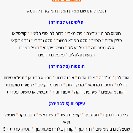
תוכלו להתרשם ממגוון המנות המוצעות לדוגמא
סלטים (6 לבחירה)
חומוס הבית
*
טחינה
*
פול מצרי
*
כרוב לבן טרי בלימון
*
קולסלאו
סלק אדום
*
מסייר
*
סלט תפו"א במיונז
*
סלט גזר חי
*
גזר מרוקאי
סלט מטבוחה
*
חציל זעלוק
*
חציל פיקנטי
*
חציל במיונז
רצועות פלפלים
*
פלפלים חריפים
תוספות (3 לבחירה)
אורז לבן
*
מג'דרה
*
אורז אדום
*
אורז לבנוני
*
תפו"א פריזיאן
*
תפו"א סירות
נודלס
*
קוסקוס מרוקאי
*
מרק ירקות
*
זיתים מרוקאים
*
שעועית מוקפצת
ירקות מוקפצים
*
שעועית ירוקה
*
אפונה וגזר
*
תבשיל ארטישוק ופטריות
עיקריות (3 לבחירה)
צלי בקר (כתף)
*
רוסטביף
*
קציצות בשר
*
בשר ראש
*
קבב בקר
*
שניצל
וינאי
שניצלונים בשומשום
*
חזה עוף
*
קורדון בלו
*
רצועות עוף
*
סטייק פרגית + 5