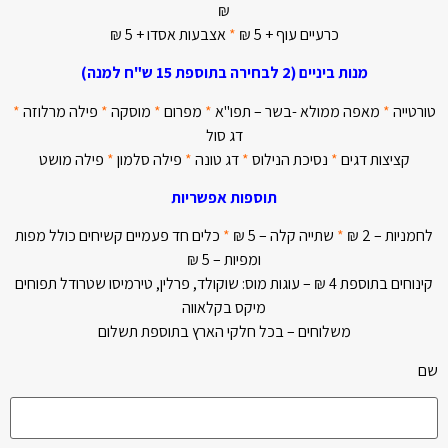
₪
כרעיים עוף + 5 ₪
*
אצבעות אסדו + 5 ₪
מנות ביניים (2 לבחירה בתוספת 15 ש"ח למנה)
טורטייה
*
מאפה ממולא -בשר – תפו"א
*
מפרום
*
מוסקה
*
פילה מרלוזה
*
דג סול
קציצות דגים
*
נסיכת הנילוס
*
דג טונה
*
פילה סלמון
*
פילה מושט
תוספות אפשריות
לחמניות – 2 ₪
*
שתייה קלה – 5 ₪
*
כלים חד פעמיים קשיחים כולל מפות
ומפיות – 5 ₪
קינוחים בתוספת 4 ₪ – עוגות מוס: שוקולד, פרלין, טירמיסו שטרודל תפוחים
מיקס בקלאווה
משלוחים – בכל חלקי הארץ בתוספת תשלום
שם
Please leave this field empty.