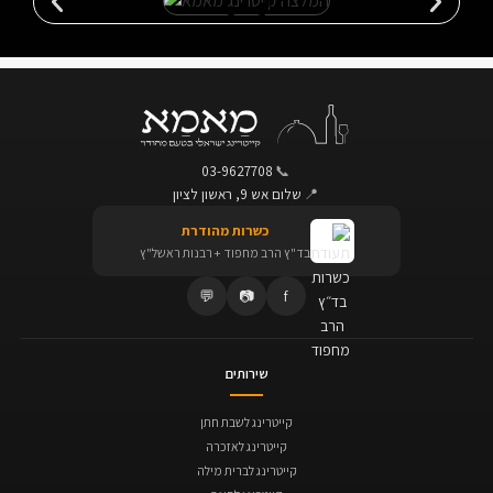
03-9627708
📞
📍
שלום אש 9, ראשון לציון
כשרות מהודרת
בד"ץ הרב מחפוד + רבנות ראשל"ץ
💬
📷
f
שירותים
קייטרינג לשבת חתן
קייטרינג לאזכרה
קייטרינג לברית מילה