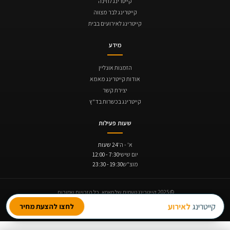
קייטרינג לחינה
קייטרינג לבר מצווה
קייטרינג לאירועים בבית
מידע
הזמנות אונליין
אודות קייטרינג מאמא
יצירת קשר
קייטרינג בכשרות בד"ץ
שעות פעילות
א' - ה'
24 שעות
יום שישי
7:30 - 12:00
מוצ"ש
19:30 - 23:30
© 2025 קייטרינג טעמים של מאמא. כל הזכויות שמורות.
תקנון ביטולים והחזרים
נגישות
מדיניות פרטיות
קייטרינג
לאירוע חברה
לחצו להצעת מחיר
תנופה | בניית אתרים
Avinu SEO | קידום אתרים