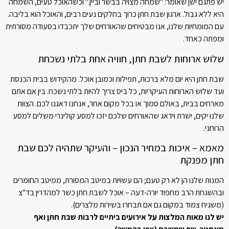
יש פתגם ישן שאומר: "שמחה מצויה בבשר וביין." וכשהאוכל טעים, השמחה
היא ללא גבול. ארגון שבת חתן כרוך בחלקים נעים רבים, והאוכל הוא בליבה.
עם המומחיות שלנו, אנו מבטיחים שהאורחים שלך יתכבדו בסעודה מסורתית
ומפתה כאחד.
שלוש ארוחות לשבת חתן, חוויה אחת בלתי נשכחת
שבת חתן היא יום מלא ברכות, תפילות וכמובן אוכל. מהקידוש בבית הכנסת
ועד שלוש הארוחות העיקריות, כל ביס צריך להיות בלתי נשכח. בין אם אתם
מארחים בבית, באולם סמוך או בכל מקום אחר, אנחנו דאגנו לכם. הצוות
שלנו יקים, ישרת וידאג שהאורחים שלכם יזכו למסע קולינרי משלים למסע
הרוחני.
מאמא – איכות במחיר הנכון – והעיקר שתהיה לכם שבת
חתן מפנקת
המנות שלנו הן לא רק טעם; הם עשויות במיטב המסורת, ממיטב החומרים
ובהשגחת הרב מחפוד יורה-דעה – אוכל לשבת חתן כשר למהדרין בד"צ
(משגיח צמוד במקום גם אם תבחרו בשירות מלצרים).
יש לנו מאות המלצות על אירועים ביתיים לרבות שבת חתן ואף