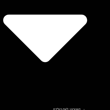
קייטרינג ליום הולדת