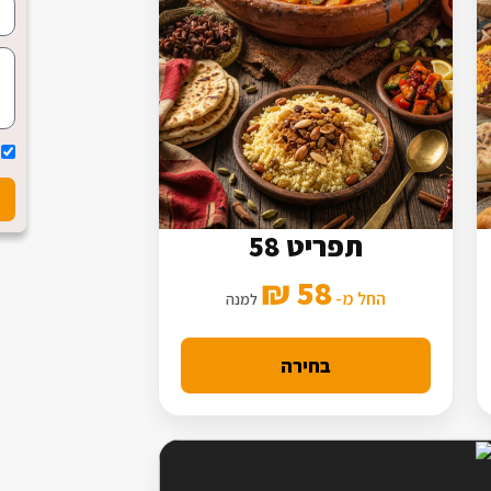
תפריט 58
7 סלטים
58 ₪
3 תוספות
החל מ-
למנה
מנה עיקרית מורחבת
בחירה