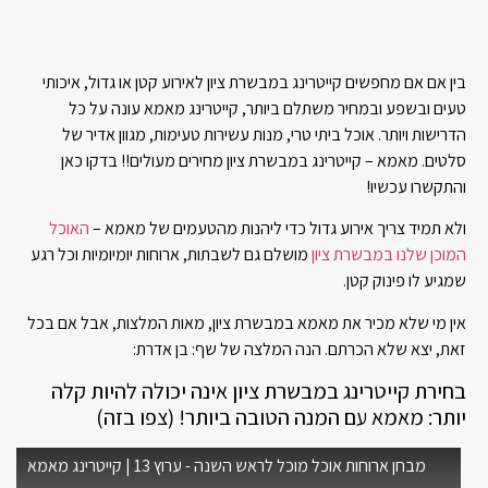
בין אם אם מחפשים קייטרינג במבשרת ציון לאירוע קטן או גדול, איכותי
טעים ובשפע ובמחיר משתלם ביותר, קייטרינג מאמא עונה על כל
הדרישות ויותר. אוכל ביתי טרי, מנות עשירות טעימות, מגוון אדיר של
סלטים. מאמא – קייטרינג במבשרת ציון מחירים מעולים!! בדקו כאן
והתקשרו עכשיו!
ולא תמיד צריך אירוע גדול כדי ליהנות מהטעמים של מאמא –
האוכל
המוכן שלנו במבשרת ציון
מושלם גם לשבתות, ארוחות יומיומיות וכל רגע
שמגיע לו פינוק קטן.
אין מי שלא מכיר את מאמא במבשרת ציון, מאות המלצות, אבל אם בכל
זאת, יצא שלא הכרתם. הנה המלצה של שף: בן אדרת:
בחירת קייטרינג במבשרת ציון אינה יכולה להיות קלה
יותר: מאמא עם המנה הטובה ביותר! (צפו בזה)
מבחן ארוחות אוכל מוכל לראש השנה - ערוץ 13 | קייטרינג מאמא