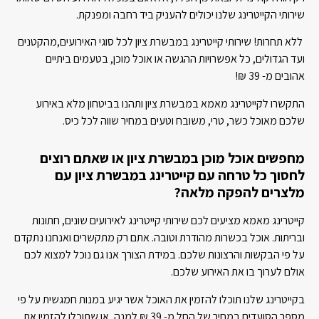
שירותי הקייטרינג שלנו יכולים להעניק ביד רחבה ומפנקת.
ללא תחרות! שירותי קייטרינג במבשרת ציון לכל סוגי האירועים,מהקטנים
ועד הגדולים, כל אפשרויות ההגשה או אוכל מוכן, בטעמים ביתיים
אהובים מ- 39
₪!
התקשרו לקייטרינג מאמא במבשרת ציון ותהנו בביטחון מלא באירוע
שלכם מאוכל כשר, טרי, משובח וטעים במחיר שווה לכל כיס.
מחפשים אוכל מוכן במבשרת ציון או שאתם רוצים
לחסוך כל טרחה עם קייטרינג במבשרת ציון עם
מלצרים להפקה מלאה?
קייטרינג מאמא מציעים לכם שירותי קייטרינג לאירועים שונים, חתונות
ובריתות. אוכל בכשרות מהודרת וטובה. אתם רק מתקשרים ואנחנו נתקדם
על פי הבקשות והרצונות שלכם. במידת הצורך אנו גם נוכל למצוא לכם
אולם לערוך בו את האירוע שלכם.
בקייטרינג שלנו תוכלו להזמין את האוכל אשר יגיע במנות חמגשית על פי
מספר הסועדים במחיר של החל מ- 39
₪
למנה, או שתוכלו להזמין את