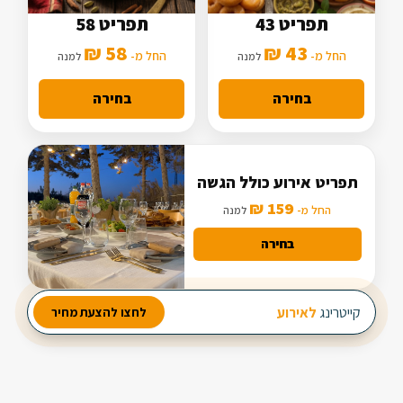
תפריט 43
תפריט 58
5 סלטים
7 סלטים
58 ₪
43 ₪
2 תוספות
החל מ-
3 תוספות
החל מ-
למנה
למנה
מנה עיקרית בסיסית
מנה עיקרית מורחבת
בחירה
בחירה
תפריט אירוע כולל הגשה
159 ₪
החל מ-
למנה
בחירה
מבחר עשיר של סלטים
קייטרינג
לאירוע חברה
לחצו להצעת מחיר
2 מנות ביניים
3 תוספות חמות