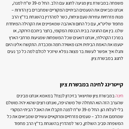
משפחה במבשרת ציון מגיעה לחגוג עם הלב. החל מ-39 ש"ח למנה,
אנחנו מביאים את הטעמים הביתיים המקוריים שמחברים בין הדורות –
מנות מזרחיות עתירות טעם וניחוח, כשר למהדרין בהשגחת בד"ץ הרב
מחפוד שליט"א, עם כל החום והאהבה שמאפיינים את הקהילה המיוחדת
שלנו. בין אם החגיגה בבית הכנסת המקומי, בחצר ביתכם הירוקה, או
במרכז הקהילתי, אנחנו דואגים שכל המשפחות שמגיעות מרחבי הארץ
יטעמו את האמת הביתית ויהנו מאווירה חמה ומכבדת. התקשרו אלינו היום
ותגלו איך אפשר לעשות בר מצווה נפלא שיזכיר לכולם למה כל כך נעים
לחגוג במבשרת ציון.
קייטרינג לחינה במבשרת ציון
חינה
במבשרת ציון שתישאר בזיכרון לנצח? במאמא אנחנו מבינים
שהערב הזה הוא התחלה של משהו יפה, ואנחנו רוצים שהוא יהיה מושלם
בלי לעלות הון. החל מ-39 ש"ח למנה תקבלו את האוכל הביתי המקורי
שמחמם את הלב – טעמים מזרחיים ומרוקאיים עשירים שמביאים את כל
המשפחה סביב השולחן, כשר למהדרין בהשגחת בד"ץ הרב מחפוד