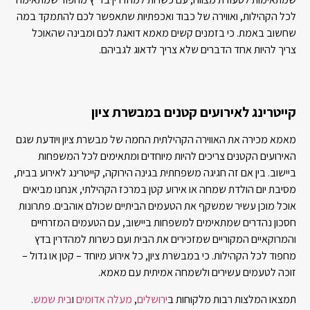
לכל הקהילות, ואווירה של כבוד ואכפתיות שתאפשר לכם להתמקד במה
שחשוב באמת. כי בזמנים קשים מאמא דואגת לכם ומבינה שהאוכל
צריך להיות אחד הדברים שלא צריך לדאוג לגביהם.
קייטרינג לאירועים קטנים במבשרת ציון
מאמא מכירה את האווירה הקהילתית החמה של מבשרת ציון ויודעת שגם
האירועים הקטנים צריכים להיות מיוחדים ומתאימים לכל המשפחות
ביישוב. בין אם זה חגיגה משפחתית בגינה הירוקה, קייטרינג לאירוע בבית,
מסיבת יום הולדת שמחה או אירוע קטן במרכז הקהילתי, אנחנו מביאים
אוכל מוכן עשיר שמשקף את הטעמים הביתיים שכולם אוהבים. פתרונות
חסכון נהדרים שמתאימים למשפחות ביישוב, עם הטעמים המזרחיים
והמרוקאיים המקוריים שמזכירים את הבית ועם כשרות למהדרין בדץ
מחפוד לכל הקהילות. כי במבשרת ציון, כל אירוע מיוחד – קטן או גדול –
זוכה לטעמים עשירים ולשמחה אמיתית עם מאמא.
תמצאו המלצות רבות מלקוחות ב
ירושלים
,
מעלה אדומים
ו
בית שמש
.