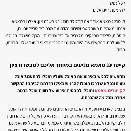
לכל נפש.
להזמנות חייגו אלינו
קייטרינג מאמא אוהב את קהל לקוחותיו במבשרת ציון. אצלנו במאמא
אנחנו מאמינים באוכל טרי ושירות נהדר. עם מרכיבים טריים יום יום,
תוספות, סלטים מפנקים ומלצרים אדיבים וחייכנים – הכןל מושלם. תנו לנו
לדאוג לכם. התקשרו עוד היום והתעניינו לגבי מבצעי העונה שלנו. תרוויחו,
בדוק!
קייטרינג מאמא מגיעים במיוחד אליכם למבשרת ציון
מחפשים להגיש באירוע את האוכל שעליו תוכלו להתענג? אוכל
טעים ונפלא שדרכו תוכלו להרגיש כאילו חזרתם הביתה? התקשרו
לקייטרינג מאמא
ותוכלו להבטיח אירוע של חווית אוכל ברמה
אחרת מכל מה שהכרתם.
בבואנו לארגן אירוע, אחד הדברים החשובים שבהם נתמקד יהיה האוכל
שאותו נבחר להגיש באותו האירוע. דבר ידוע הוא כי האוכל גורם להרחבת
הלב וקירוב הלבבות. אצלנו בקייטרינג מאמא מדובר באוכל שהוא איננו
רק חוויה קולינרית יוצאת מן הכלל, אלא גם במכלול האירוע השלם שאותו