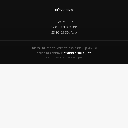
שעות פעילות
א' - ה'
24 שעות
יום שישי
7:30 - 12:00
מוצ"ש
19:30 - 23:30
© 2025 קייטרינג טעמים של מאמא. כל הזכויות שמורות.
תקנון ביטולים והחזרים
נגישות
מדיניות פרטיות
תנופה | בניית אתרים
Avinu SEO | קידום אתרים