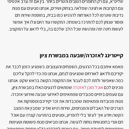
שליט"א, עם רק החומרים הטובים והטריים ביותר. בין אם זה ערב אינטימי
עם הקרובות או חגיגה שמלאה בצחוק ושירים, אנחנו מגיעים עם מנות
נדיבות שיגרמו לכל האורחות להרגיש כמו בבית, בתוספת שירות חם
ומסור שנותן לכם להתרכז בשמחה. התקשרו עוד היום וגלו איך אפשר
לעשות חינה יפה ומרגשת שכל הלב שלכם בה, בלי לדאוג על התקציב.
קייטרינג לאזכרה/שבעה במבשרת ציון
מאמא איתכם בכל הרגעים, השמחים והעצובים. כשמגיע הזמן לכבד את
יקיריכם ולדאוג לאורחים שמגיעים לנחם, אנחנו פה כדי להקל עליכם
כמה שאפשר ולתת לכם לעבור את התקופה הקשה בראש שקט. אנחנו
מכינים לכם
אוכל מוכן לאזכרה
שמתאים לרגעים האלו במבשרת ציון,
עם טעמים ביתיים מכובדים שמתאימים לאירועי שבעה ואירועי אזכרה.
מנות מכובדות ומתאימות שמכבדות את זכר יקיריכם ומספקות את
הצרכים של האבלים והמנחמים, שירות רגיש ואדיב שמבין את המצב
הקשה ויודע איך לעזור בלי להפריע, ומגיעים בהתרעה קצרה עם אוכל
חם וטרי בחמגשיות נוחות להגשה. אנחנו מביאים מנות פשוטות וטעימות
שמתאימות לסעודת מצווה, עם כשרות למהדרין בד"ץ מחפוד שמתאימה