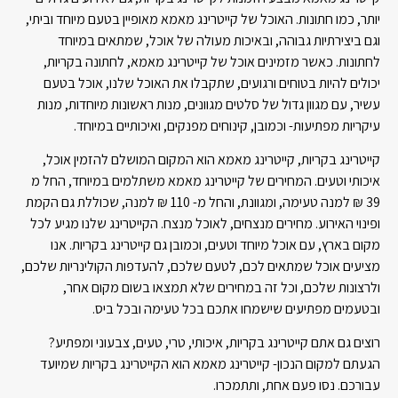
יותר, כמו חתונות. האוכל של קייטרינג מאמא מאופיין בטעם מיוחד וביתי,
וגם ביצירתיות גבוהה, ובאיכות מעולה של אוכל, שמתאים במיוחד
לחתונות. כאשר מזמינים אוכל של קייטרינג מאמא, לחתונה בקריות,
יכולים להיות בטוחים ורגועים, שתקבלו את האוכל שלנו, אוכל בטעם
עשיר, עם מגוון גדול של סלטים מגוונים, מנות ראשונות מיוחדות, מנות
עיקריות מפתיעות- וכמובן, קינוחים מפנקים, ואיכותיים במיוחד.
קייטרינג בקריות, קייטרינג מאמא הוא המקום המושלם להזמין אוכל,
איכותי וטעים. המחירים של קייטרינג מאמא משתלמים במיוחד, החל מ
39 ₪ למנה טעימה, ומגוונת, והחל מ- 110 ₪ למנה, שכוללת גם הקמת
ופינוי האירוע. מחירים מנצחים, לאוכל מנצח. הקייטרינג שלנו מגיע לכל
מקום בארץ, עם אוכל מיוחד וטעים, וכמובן גם קייטרינג בקריות. אנו
מציעים אוכל שמתאים לכם, לטעם שלכם, להעדפות הקולינריות שלכם,
ולרצונות שלכם, וכל זה במחירים שלא תמצאו בשום מקום אחר,
ובטעמים מפתיעים שישמחו אתכם בכל טעימה ובכל ביס.
רוצים גם אתם קייטרינג בקריות, איכותי, טרי, טעים, צבעוני ומפתיע?
הגעתם למקום הנכון- קייטרינג מאמא הוא הקייטרינג בקריות שמיועד
עבורכם. נסו פעם אחת, ותתמכרו.