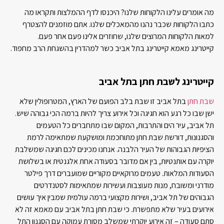
מה אומרים עלינו הלקוחות שלנו? היכנסו לדף ההמלצות ותקראו מה
כתבו הלקוחות שכבר נהנו מהמאכלים שלנו. אתם מוזמנים להצטרף
למאות הלקוחות המרוצים שלנו, שחוזרים אלינו פעם אחר פעם.
קייטרינג מאמא קייטרינג בתל אביב כשר למהדרין בהשגחת הרב מחפוד.
קייטרינג לשבת חתן בתל אביב
שבת חתן
בתל אביב זו שבת בלב הפועם של הארץ, המטרופולין שלא
ישן שבו כל רגע הוא חגיגה וכל אירוע צריך להיות ברמה הכי גבוהה שיש.
תל אביב, עיר הים והתרבות, המקום שבו מתחברים כל הטעמים
והסגנונות, דורשת שבת חתן מתוחכמת ומושקעת שמתאימה לרמת
הציפיות הגבוהות של העיר הלבנה. אנחנו מכינים לכם חגיגה שמשלבת
יוקרה עם אותנטיות, בין אם מדובר בסעודה אחת אלגנטית או בשלושת
הסעודות המלאות. טעמים מרוקאיים מקוריים שמועברים דרך פילטר
מודרני ומשובח, מנות מעוצבות ועשירות שמתאימות לסטנדרטים
הגבוהים של תל אביב, ושירות מקצועי ברמה עולמית שמבין איך עושים
אירועים בעיר שלא מתפשרת. כי שבת חתן בתל אביב עם מאמא זה לא
סתם סעודה – זה אירוע יוקרתי שמשלב מסורת עמוקה עם הסגנון התל