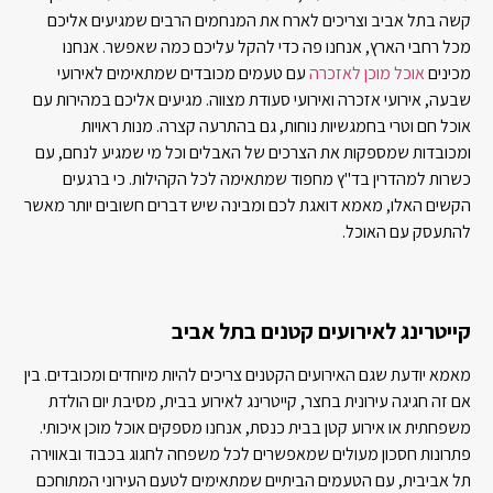
קשה בתל אביב וצריכים לארח את המנחמים הרבים שמגיעים אליכם
מכל רחבי הארץ, אנחנו פה כדי להקל עליכם כמה שאפשר. אנחנו
מכינים
אוכל מוכן לאזכרה
עם טעמים מכובדים שמתאימים לאירועי
שבעה, אירועי אזכרה ואירועי סעודת מצווה. מגיעים אליכם במהירות עם
אוכל חם וטרי בחמגשיות נוחות, גם בהתרעה קצרה. מנות ראויות
ומכובדות שמספקות את הצרכים של האבלים וכל מי שמגיע לנחם, עם
כשרות למהדרין בד"ץ מחפוד שמתאימה לכל הקהילות. כי ברגעים
הקשים האלו, מאמא דואגת לכם ומבינה שיש דברים חשובים יותר מאשר
להתעסק עם האוכל.
קייטרינג לאירועים קטנים בתל אביב
מאמא יודעת שגם האירועים הקטנים צריכים להיות מיוחדים ומכובדים. בין
אם זה חגיגה עירונית בחצר, קייטרינג לאירוע בבית, מסיבת יום הולדת
משפחתית או אירוע קטן בבית כנסת, אנחנו מספקים אוכל מוכן איכותי.
פתרונות חסכון מעולים שמאפשרים לכל משפחה לחגוג בכבוד ובאווירה
תל אביבית, עם הטעמים הביתיים שמתאימים לטעם העירוני המתוחכם