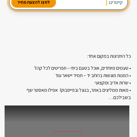
מבחר עשיר של סלטים
קייטרינג
לאיר
לחצו להצעת מחיר
2 מנות ביניים
3 תוספות חמות
כל היתרונות במקום אחד:
• טעמים מיוחדים, אוכל בטעם ביתי – תפריטים לכל קהל
• המנות מוגשות ברוחב יד – תמיד יישאר עוד
• שרות אדיב ומקצועי
• מאות ממליצים באתר, בגוגל ובפייסבוק! אפילו מאסטר שף
בשבילכם…