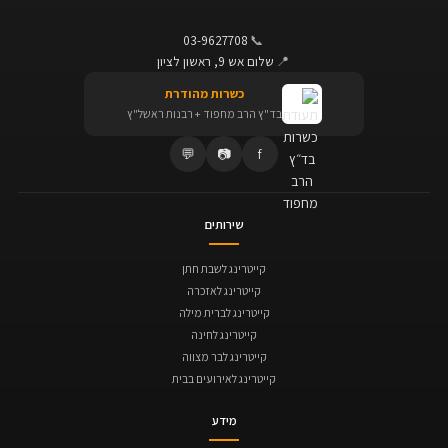
03-9627708
📞
📍
שלום אש 9, ראשון לציון
כשרות מהודרת
בד"ץ הרב מחפוד + רבנות ראשל"ץ
💬
📷
f
שירותים
קייטרינג לשבת חתן
קייטרינג לאזכרה
קייטרינג לברית מילה
קייטרינג לחינה
קייטרינג לבר מצווה
קייטרינג לאירועים בבית
מידע