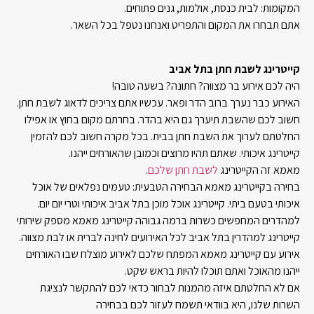
המקומות: לבית כנסת, אולמות, גנים פתוחים.
אתם תבחרו את המקום והתפריט ואנחנו נטפל בכל השאר.
קייטרינג לשבת חתן בתל אביב
היה לכם אירוע בר מצווה? חתונה? בשעה טובה!
האירוע כבר נערך ברוב הדר ופאר. עכשיו אתם צריכים לדאוג לשבת חתן.
חשוב לכם שהשבת תיערך גם היא בהדר. בחרתם מקום בחוץ או אפילו
החלטתם לערוך את השבת חתן בבית. בכל מקרה חשוב לכם להזמין
קייטרינג איכותי. שאתם תהיו מרוצים וכמובן שהאורחים ייהנו.
מאמא זה הקייטרינג
לשבת חתן שלכם
.
בחירה בקייטרינג מאמא הבחירה הטבעית: טעמים נפלאים של אוכל
איכותי בטעם ביתי. קייטרינג אוכל מוכן בתל אביב איכותי וטרי יום יום.
למהדרים המחפשים כשרות ברמה גבוהה קייטרינג מאמא מספק שירותי
קייטרינג למהדרין בתל אביב לכל האירועים לחינה לברית או לבת מצווה.
אירוע עם קייטרינג מאמא המפתח שלכם לאירוע מוצלח שבו האורחים
ייהנו מהאוכל ואתם תוכלו להיות בראש שקט.
אם לא החלטתם איזה מהמנות לבחור כדאי לכם להתקשר לנציגת
השרות שלנו, היא בוודאי תשמח לעזור לכם בבחירה