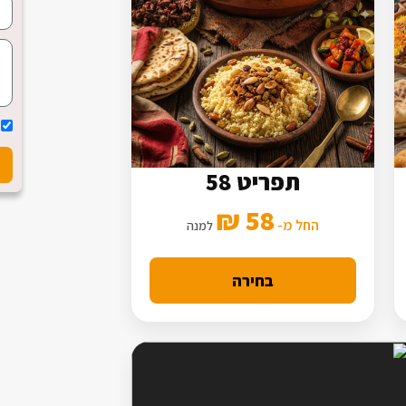
תפריט 58
7 סלטים
58 ₪
3 תוספות
החל מ-
למנה
מנה עיקרית מורחבת
בחירה