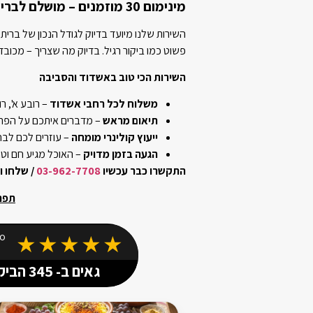
מינימום 30 מוזמנים – מושלם לבריתות משפחתיות
השירות שלנו מיועד בדיוק לגודל הנכון של ברית 
פשוט כמו ביקור רגיל. בדיוק מה שצריך – מכובד
השירות הכי טוב באשדוד והסביבה
משלוח לכל רחבי אשדוד
– רובע א', רו
תיאום מראש
– מדברים איתכם על הפר
ייעוץ קולינרי מומחה
– עוזרים לכם לב
הגעה בזמן מדויק
– האוכל מגיע חם וטר
התקשרו כבר עכשיו
03-962-7708
/ שלחו ו
תפר
★★★★★
גאים ב-
345
הביקו