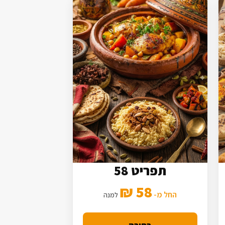
תפריט 58
7 סלטים
58 ₪
3 תוספות
החל מ-
למנה
מנה עיקרית מורחבת