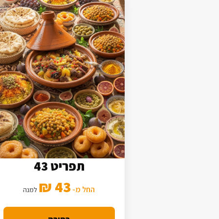
תפריט 43
5 סלטים
43 ₪
2 תוספות
החל מ-
למנה
מנה עיקרית בסיסית