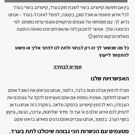
בין אם חיפשת קייטרינג בשרי לשבת חתן בערד, קייטרינג בשרי בערד
לכל אירוע משמח או אוכל מוכן, בקטנה, למשל לאזכרה בערד – אנחנו
נדאג לך. עם מומחיות של טעמים מרוקאיים וטעמי עדות נוספים- לפי
ההזמנה שלך. אפשר להתכונן לזה שהאורחים יתהו מאיפה הזמנת
משלוח ויבקשו טלפון 🙂
כל מה שנשאר לך זה רק לבחור ולתת לנו לחזור אליך או פשוט
להתקשר לייעוץ
תפריט לבחירה
האפשרויות שלנו
תוכלו להזמין אצלנו מנות בלבד, כלומר, אנחנו מביאים את האוכל ואתם
דואגים לחלוקה. אופציה נוספת אם אתם מעוניינים להקל על עצמכם את
העבודה, היא להזמין קייטרינג בהפקה מלאה. במקרה כזה אנחנו נדאג
להפיק לכם אירוע שלם מ א' ועד ת': סידור שולחנות, עריכה, הגשה, וניקיון
בסוף הערב. בקיצור, אנחנו עובדים ואתם נהנים מאירוע בראש שקט.
מטעמים עם הכשרות הכי גבוהה שיכולנו לתת בערד.