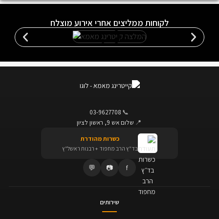
לקוחות ממליצים אחרי אירוע מוצלח
03-9627708
📞
📍
שלום אש 9, ראשון לציון
כשרות מהודרת
בד"ץ הרב מחפוד + רבנות ראשל"ץ
💬
📷
f
שירותים