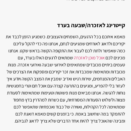
קייטרינג לאזכרה/שבעה בערד
מאמא איתכם בכל הרגעים, השמחים והעצובים. כשמגיע הזמן לכבד את
יקיריכם ולדאוג לאורחים שמגיעים לנחם, אנחנו פה כדי להקל עליכם
כמה שאפשר ולתת לכם לעבור את התקופה הקשה בראש שקט. אנחנו
מכינים לכם
אוכל מוכן לאזכרה
שמתאים לרגעים האלו בערד, עם
טעמים ביתיים מכובדים שמתאימים לאירועי שבעה ואירועי אזכרה. מנות
מכובדות ומתאימות שמכבדות את זכר יקיריכם ומספקות את הצרכים של
האבלים והמנחמים, שירות רגיש ואדיב שמבין את המצב הקשה ויודע איך
לעזור בלי להפריע, ומגיעים בהתרעה קצרה עם אוכל חם וטרי בחמגשיות
נוחות להגשה. אנחנו מביאים מנות פשוטות וטעימות שמתאימות לסעודת
מצווה ולשלוש הסעודות המסורתיות, עם כשרות למהדרין בדץ מחפוד
שמתאימה לכל הקהילות, ואווירה של כבוד ואכפתיות שתאפשר לכם
להתמקד במה שחשוב באמת. כי בזמנים קשים מאמא דואגת לכם
ומבינה שהאוכל צריך להיות אחד הדברים שלא צריך לדאוג לגביהם.