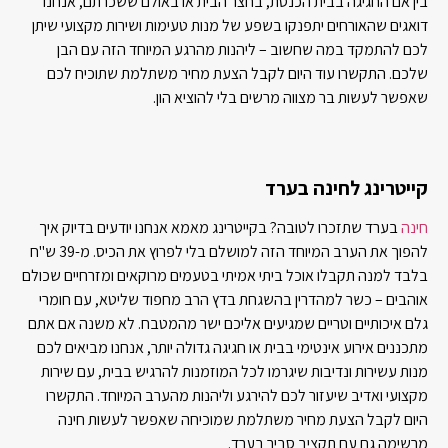
בין אם החגיגה בבית הכנסת, בחצר הבית או באולם ששכרתם, אנחנו
דואגים שהאורחים יתפנקו בשפע של מנות טעימות ושירות מקצועי שיתן
לכם להתמקד במה שחשוב – ליהנות מהרגע המיוחד הזה עם הבן
שלכם. התקשרו עוד היום לקבל הצעת מחיר משתלמת שתוכיח לכם
שאפשר לעשות בר מצווה מרשים בלי להוציא הון.
קייטרינג לחינה בערד
חינה
בערד שתזכרו לטובה? בקייטרינג מאמא אנחנו יודעים בדיוק איך
להפוך את הערב המיוחד הזה למושלם בלי לפרוץ את הכיס. מ-39 ש"ח
בלבד למנה תקבלו אוכל ביתי אמיתי בטעמים מרוקאים ומזרחיים שכולם
אוהבים – כשר למהדרין בהשגחת בדץ הרב מחפוד שליטא, עם חומרי
גלם איכותיים וטריים שמגיעים אליכם ישר מהמטבח. לא משנה אם אתם
מתכננים אירוע אינטימי בבית או חגיגה גדולה יותר, אנחנו מביאים לכם
מנות עשירות ונדיבות שיגרמו לכל המוזמנות להרגיש בבית, עם שירות
מקצועי ואדיב שיעזור לכם להירגע וליהנות מהערב המיוחד. התקשרו
היום לקבל הצעת מחיר משתלמת שמוכיחה שאפשר לעשות חינה
מרשימה גם עם תקציב סביר בערד.