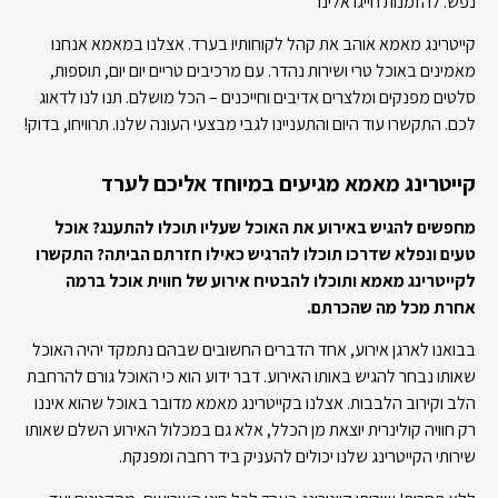
נפש. להזמנות חייגו אלינו
קייטרינג מאמא אוהב את קהל לקוחותיו בערד. אצלנו במאמא אנחנו
מאמינים באוכל טרי ושירות נהדר. עם מרכיבים טריים יום יום, תוספות,
סלטים מפנקים ומלצרים אדיבים וחייכנים – הכל מושלם. תנו לנו לדאוג
לכם. התקשרו עוד היום והתעניינו לגבי מבצעי העונה שלנו. תרוויחו, בדוק!
קייטרינג מאמא מגיעים במיוחד אליכם לערד
מחפשים להגיש באירוע את האוכל שעליו תוכלו להתענג? אוכל
טעים ונפלא שדרכו תוכלו להרגיש כאילו חזרתם הביתה? התקשרו
לקייטרינג מאמא ותוכלו להבטיח אירוע של חווית אוכל ברמה
אחרת מכל מה שהכרתם.
בבואנו לארגן אירוע, אחד הדברים החשובים שבהם נתמקד יהיה האוכל
שאותו נבחר להגיש באותו האירוע. דבר ידוע הוא כי האוכל גורם להרחבת
הלב וקירוב הלבבות. אצלנו בקייטרינג מאמא מדובר באוכל שהוא איננו
רק חוויה קולינרית יוצאת מן הכלל, אלא גם במכלול האירוע השלם שאותו
שירותי הקייטרינג שלנו יכולים להעניק ביד רחבה ומפנקת.