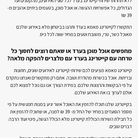
ללא תחרות! שירותי קייטרינג בערד לכל סוגי האירועים, מהקטנים ועד
הגדולים, כל אפשרויות ההגשה או אוכל מוכן, בטעמים ביתיים אהובים מ-
39 ₪!
התקשרו לקייטרינג מאמא בערד ותהנו בביטחון מלא באירוע שלכם
מאוכל כשר, טרי, משובח וטעים במחיר שווה לכל כיס.
מחפשים אוכל מוכן בערד או שאתם רוצים לחסוך כל
טרחה עם קייטרינג בערד עם מלצרים להפקה מלאה?
קייטרינג מאמא מציעים לכם שירותי קייטרינג לאירועים שונים, חתונות
ובריתות. אוכל בכשרות מהודרת וטובה. אתם רק מתקשרים ואנחנו נתקדם
על פי הבקשות והרצונות שלכם. במידת הצורך אנו גם נוכל למצוא לכם
אולם לערוך בו את האירוע שלכם.
בקייטרינג שלנו תוכלו להזמין את האוכל אשר יגיע במנות חמגשית על פי
מספר הסועדים במחיר של החל מ- 39 ₪ למנה, או שתוכלו להזמין את
כל חבילת השירות הכוללת קייטרינג מלא הכולל הגשה, פינוי ועוד הרבה
דברים טובים.