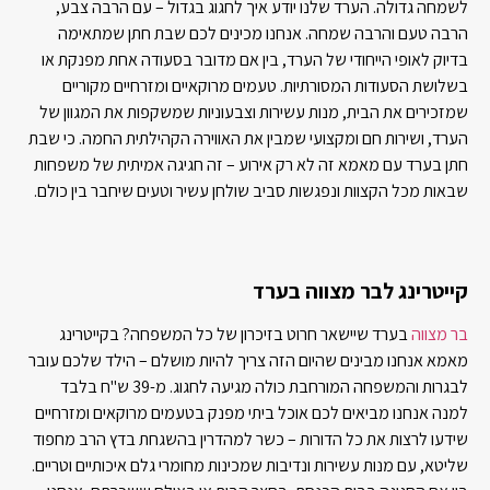
לשמחה גדולה. הערד שלנו יודע איך לחגוג בגדול – עם הרבה צבע,
הרבה טעם והרבה שמחה. אנחנו מכינים לכם שבת חתן שמתאימה
בדיוק לאופי הייחודי של הערד, בין אם מדובר בסעודה אחת מפנקת או
בשלושת הסעודות המסורתיות. טעמים מרוקאיים ומזרחיים מקוריים
שמזכירים את הבית, מנות עשירות וצבעוניות שמשקפות את המגוון של
הערד, ושירות חם ומקצועי שמבין את האווירה הקהילתית החמה. כי שבת
חתן בערד עם מאמא זה לא רק אירוע – זה חגיגה אמיתית של משפחות
שבאות מכל הקצוות ונפגשות סביב שולחן עשיר וטעים שיחבר בין כולם.
קייטרינג לבר מצווה בערד
בר מצווה
בערד שיישאר חרוט בזיכרון של כל המשפחה? בקייטרינג
מאמא אנחנו מבינים שהיום הזה צריך להיות מושלם – הילד שלכם עובר
לבגרות והמשפחה המורחבת כולה מגיעה לחגוג. מ-39 ש"ח בלבד
למנה אנחנו מביאים לכם אוכל ביתי מפנק בטעמים מרוקאים ומזרחיים
שידעו לרצות את כל הדורות – כשר למהדרין בהשגחת בדץ הרב מחפוד
שליטא, עם מנות עשירות ונדיבות שמכינות מחומרי גלם איכותיים וטריים.