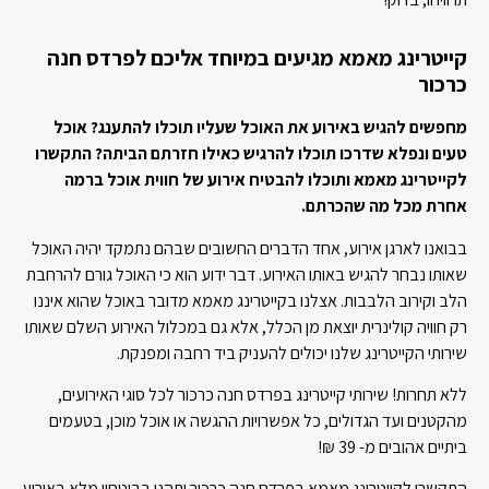
קייטרינג מאמא מגיעים במיוחד אליכם לפרדס חנה
כרכור
מחפשים להגיש באירוע את האוכל שעליו תוכלו להתענג? אוכל
טעים ונפלא שדרכו תוכלו להרגיש כאילו חזרתם הביתה? התקשרו
לקייטרינג מאמא ותוכלו להבטיח אירוע של חווית אוכל ברמה
אחרת מכל מה שהכרתם.
בבואנו לארגן אירוע, אחד הדברים החשובים שבהם נתמקד יהיה האוכל
שאותו נבחר להגיש באותו האירוע. דבר ידוע הוא כי האוכל גורם להרחבת
הלב וקירוב הלבבות. אצלנו בקייטרינג מאמא מדובר באוכל שהוא איננו
רק חוויה קולינרית יוצאת מן הכלל, אלא גם במכלול האירוע השלם שאותו
שירותי הקייטרינג שלנו יכולים להעניק ביד רחבה ומפנקת.
ללא תחרות! שירותי קייטרינג בפרדס חנה כרכור לכל סוגי האירועים,
מהקטנים ועד הגדולים, כל אפשרויות ההגשה או אוכל מוכן, בטעמים
ביתיים אהובים מ- 39 ₪!
התקשרו לקייטרינג מאמא בפרדס חנה כרכור ותהנו בביטחון מלא באירוע