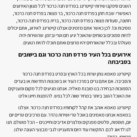
השנים סיפקנו שירותי קייטרינג בפרדס חנה כרכור לכל מגוון האירועים
האפשרי: שבת חתן בפרדס חנה כרכור, בר מצווה בפרדס חנה כרכור,
חתונה, סעודות מצווה בפרדס חנה כרכור, ברית בפרדס חנה כרכור,
מסיבות וכו'. לכן כאשר אתם מזמינים אצלנו קייטרינג לאירוע, אתם יכולים
להיות סמוכים ובטוחים שהאוכל יגיע חם וטרי ובזמן. שהשירות יהיה
מעולה! ובכלל שהאורחים יהיו מרוצים ואתם תוכלו להיות רגועים.
אירועים בכל העיר פרדס חנה כרכור וגם בישובים
בסביבתה
קייטרינג מאמא נותן שרות בכל הארץ ובפרט בפרדס חנה כרכור
והסביבה. אם אתם גרים במרכז העיר או בשכונות החדשות או בערים
הסמוכות הבחירה בנו מובנת מאליה. אנחנו מגיעים לכל מקום ומעניקים
את האוכל הטוב ביותר במחיר שווה לכל נפש. להזמנות חייגו אלינו
קייטרינג מאמא אוהב את קהל לקוחותיו בפרדס חנה כרכור. אצלנו
במאמא אנחנו מאמינים באוכל טרי ושירות נהדר. עם מרכיבים טריים יום
יום, תוספות, סלטים מפנקים ומלצרים אדיבים וחייכנים – הכל מושלם. תנו
לנו לדאוג לכם. התקשרו עוד היום והתעניינו לגבי מבצעי העונה שלנו.
תרוויחו, בדוק!