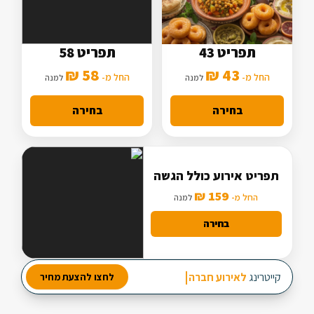
תפריט 43
תפריט 58
5 סלטים
7 סלטים
58 ₪
43 ₪
2 תוספות
החל מ-
3 תוספות
החל מ-
למנה
למנה
מנה עיקרית בסיסית
מנה עיקרית מורחבת
בחירה
בחירה
תפריט אירוע כולל הגשה
159 ₪
החל מ-
למנה
בחירה
מבחר עשיר של סלטים
קייטרינג
לאירוע חברה
לחצו להצעת מחיר
2 מנות ביניים
3 תוספות חמות