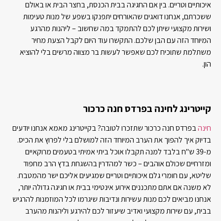
איכותיים וטריים. בין אם החגיגה בבית הכנסת, בחצר הבית או באולם
ששכרתם, אנחנו דואגים שהאורחים יתפנקו בשפע של מנות טעימות
ושירות מקצועי שיתן לכם להתמקד במה שחשוב – ליהנות מהרגע
המיוחד הזה עם הבן שלכם. התקשרו עוד היום לקבל הצעת מחיר
משתלמת שתוכיח לכם שאפשר לעשות בר מצווה מרשים בלי להוציא
הון.
קייטרינג לחינה בפרדס חנה כרכור
חינה
בפרדס חנה כרכור שתזכרו לטובה? בקייטרינג מאמא אנחנו יודעים
בדיוק איך להפוך את הערב המיוחד הזה למושלם בלי לפרוץ את הכיס.
מ-39 ש"ח בלבד למנה תקבלו אוכל ביתי אמיתי בטעמים מרוקאיים
ומזרחיים שכולם אוהבים – כשר למהדרין בהשגחת בדץ הרב מחפוד
שליטא, עם חומרי גלם איכותיים וטריים שמגיעים אליכם ישר מהמטבח.
לא משנה אם אתם מתכננים אירוע אינטימי בבית או חגיגה גדולה יותר,
אנחנו מביאים לכם מנות עשירות ונדיבות שיגרמו לכל המוזמנות להרגיש
בבית, עם שירות מקצועי ואדיב שיעזור לכם להירגע וליהנות מהערב