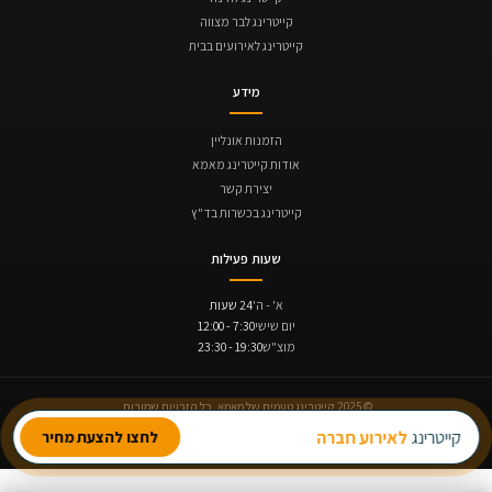
קייטרינג לבר מצווה
קייטרינג לאירועים בבית
מידע
הזמנות אונליין
אודות קייטרינג מאמא
יצירת קשר
קייטרינג בכשרות בד"ץ
שעות פעילות
א' - ה'
24 שעות
יום שישי
7:30 - 12:00
מוצ"ש
19:30 - 23:30
© 2025 קייטרינג טעמים של מאמא. כל הזכויות שמורות.
תקנון ביטולים והחזרים
נגישות
מדיניות פרטיות
קייטרינג
לאירוע חברה
לחצו להצעת מחיר
תנופה | בניית אתרים
Avinu SEO | קידום אתרים