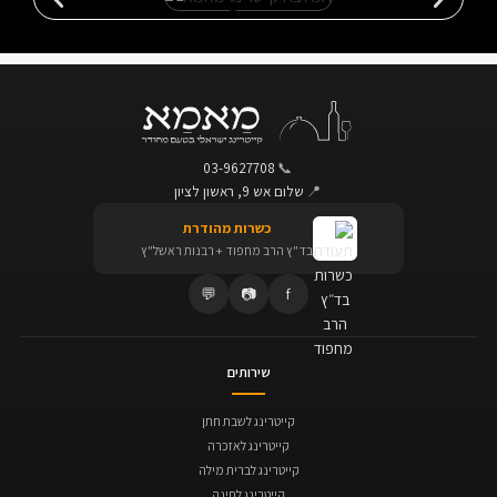
03-9627708
📞
📍
שלום אש 9, ראשון לציון
כשרות מהודרת
בד"ץ הרב מחפוד + רבנות ראשל"ץ
💬
📷
f
שירותים
קייטרינג לשבת חתן
קייטרינג לאזכרה
קייטרינג לברית מילה
קייטרינג לחינה