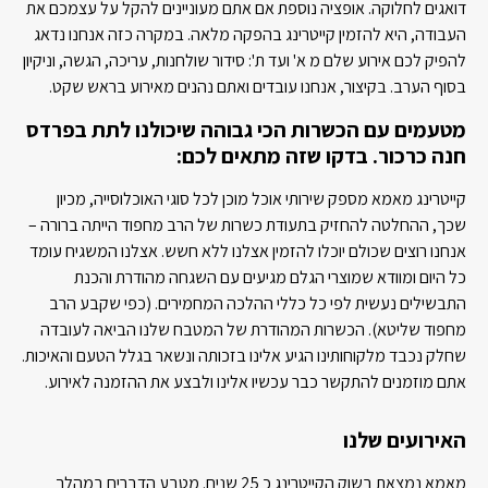
דואגים לחלוקה. אופציה נוספת אם אתם מעוניינים להקל על עצמכם את
העבודה, היא להזמין קייטרינג בהפקה מלאה. במקרה כזה אנחנו נדאג
להפיק לכם אירוע שלם מ א' ועד ת': סידור שולחנות, עריכה, הגשה, וניקיון
בסוף הערב. בקיצור, אנחנו עובדים ואתם נהנים מאירוע בראש שקט.
מטעמים עם הכשרות הכי גבוהה שיכולנו לתת בפרדס
חנה כרכור. בדקו שזה מתאים לכם:
קייטרינג מאמא מספק שירותי אוכל מוכן לכל סוגי האוכלוסייה, מכיון
שכך, ההחלטה להחזיק בתעודת כשרות של הרב מחפוד הייתה ברורה –
אנחנו רוצים שכולם יוכלו להזמין אצלנו ללא חשש. אצלנו המשגיח עומד
כל היום ומוודא שמוצרי הגלם מגיעים עם השגחה מהודרת והכנת
התבשילים נעשית לפי כל כללי ההלכה המחמירים. (כפי שקבע הרב
מחפוד שליטא). הכשרות המהודרת של המטבח שלנו הביאה לעובדה
שחלק נכבד מלקוחותינו הגיע אלינו בזכותה ונשאר בגלל הטעם והאיכות.
אתם מוזמנים להתקשר כבר עכשיו אלינו ולבצע את ההזמנה לאירוע.
האירועים שלנו
מאמא נמצאת בשוק הקייטרינג כ 25 שנים. מטבע הדברים במהלך