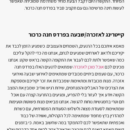
המיוחד. התקשרו היום לקבל הצעת מחיר משתלמת שמוכיחה שאפשר
לעשות חינה מרשימה גם עם תקציב סביר בפרדס חנה כרכור.
קייטרינג לאזכרה/שבעה בפרדס חנה כרכור
מאמא איתכם בכל הרגעים, השמחים והעצובים. כשמגיע הזמן לכבד את
יקיריכם ולדאוג לאורחים שמגיעים לנחם, אנחנו פה כדי להקל עליכם
כמה שאפשר ולתת לכם לעבור את התקופה הקשה בראש שקט. אנחנו
מכינים לכם
אוכל מוכן לאזכרה
שמתאים לרגעים האלו בפרדס חנה
כרכור, עם טעמים ביתיים מכובדים שמתאימים לאירועי שבעה ואירועי
אזכרה. מנות מכובדות ומתאימות שמכבדות את זכר יקיריכם ומספקות
את הצרכים של האבלים והמנחמים, שירות רגיש ואדיב שמבין את המצב
הקשה ויודע איך לעזור בלי להפריע, ומגיעים בהתרעה קצרה עם אוכל
חם וטרי בחמגשיות נוחות להגשה. אנחנו מביאים מנות פשוטות וטעימות
שמתאימות לסעודת מצווה ולשלוש הסעודות המסורתיות, עם כשרות
למהדרין בדץ מחפוד שמתאימה לכל הקהילות, ואווירה של כבוד
ואכפתיות שתאפשר לכם להתמקד במה שחשוב באמת. כי בזמנים
קשים מאמא דואגת לכם ומבינה שהאוכל צריך להיות אחד הדברים שלא