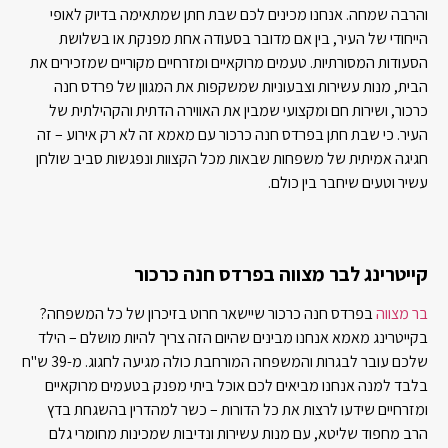
והרבה שמחה. אנחנו מכינים לכם שבת חתן שמתאימה בדיוק לאופי
הייחודי של העיר, בין אם מדובר בסעודה אחת מפנקת או בשלושת
הסעודות המסורתיות. טעמים מרוקאיים ומזרחיים מקוריים שמזכירים את
הבית, מנות עשירות וצבעוניות שמשקפות את המגוון של פרדס חנה
כרכור, ושירות חם ומקצועי שמבין את האווירה הדתית והקהילתית של
העיר. כי שבת חתן בפרדס חנה כרכור עם מאמא זה לא רק אירוע – זה
חגיגה אמיתית של משפחות שבאות מכל הקצוות ונפגשות סביב שולחן
עשיר וטעים שיחבר בין כולם.
קייטרינג לבר מצווה בפרדס חנה כרכור
בר מצווה
בפרדס חנה כרכור שיישאר חרוט בזיכרון של כל המשפחה?
בקייטרינג מאמא אנחנו מבינים שהיום הזה צריך להיות מושלם – הילד
שלכם עובר לבגרות והמשפחה המורחבת כולה מגיעה לחגוג. מ-39 ש"ח
בלבד למנה אנחנו מביאים לכם אוכל ביתי מפנק בטעמים מרוקאיים
ומזרחיים שידעו לרצות את כל הדורות – כשר למהדרין בהשגחת בדץ
הרב מחפוד שליטא, עם מנות עשירות ונדיבות שמכינות מחומרי גלם