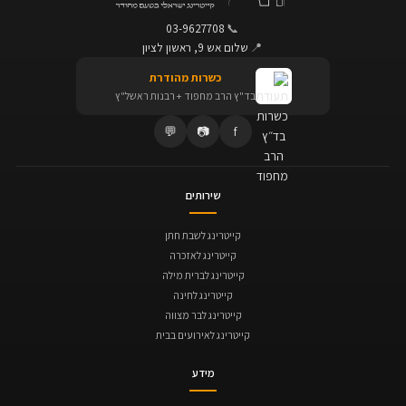
03-9627708
📞
📍
שלום אש 9, ראשון לציון
כשרות מהודרת
בד"ץ הרב מחפוד + רבנות ראשל"ץ
💬
📷
f
שירותים
קייטרינג לשבת חתן
קייטרינג לאזכרה
קייטרינג לברית מילה
קייטרינג לחינה
קייטרינג לבר מצווה
קייטרינג לאירועים בבית
מידע