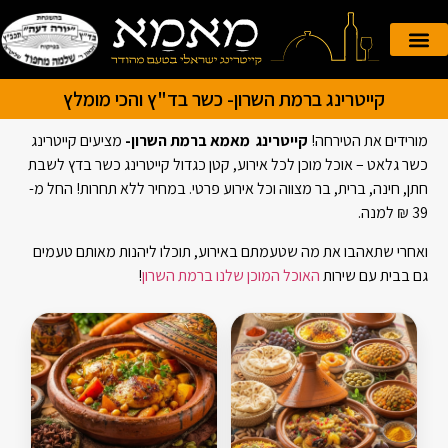
הזמנה אונליין
קייטרינג לאירועים
קייטרינג ברמת השרון- כשר בד"ץ והכי מומלץ
מורידים את הטירחה!
קייטרינג מאמא ברמת השרון-
מציעים קייטרינג
כשר גלאט – אוכל מוכן לכל אירוע, קטן כגדול קייטרינג כשר בדץ לשבת
חתן, חינה, ברית, בר מצווה וכל אירוע פרטי. במחיר ללא תחרות! החל מ-
39
₪ למנה.
ואחרי שתאהבו את מה שטעמתם באירוע, תוכלו ליהנות מאותם טעמים
גם בבית עם שירות
האוכל המוכן שלנו ברמת השרון
!