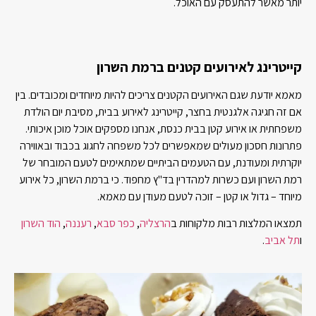
יותר מאשר להתעסק עם האוכל.
קייטרינג לאירועים קטנים ברמת השרון
מאמא יודעת שגם האירועים הקטנים צריכים להיות מיוחדים ומכובדים. בין
אם זה חגיגה אלגנטית בחצר, קייטרינג לאירוע בבית, מסיבת יום הולדת
משפחתית או אירוע קטן בבית כנסת, אנחנו מספקים אוכל מוכן איכותי.
פתרונות חסכון מעולים שמאפשרים לכל משפחה לחגוג בכבוד ובאווירה
יוקרתית ומעודנת, עם הטעמים הביתיים שמתאימים לטעם המובחר של
רמת השרון ועם כשרות למהדרין בד"ץ מחפוד. כי ברמת השרון, כל אירוע
מיוחד – גדול או קטן – זוכה לטעם מעודן עם מאמא.
תמצאו המלצות רבות מלקוחות ב
הרצליה
,
כפר סבא
,
רעננה
,
הוד השרון
ו
תל אביב
.