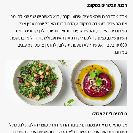
הכנת הבשרים במקום:
אחד מהדברים שמאפיינים אירוע יוקרתי, הוא כאשר יש שף שצולה ומכין
את הבשרים בעמדה במקום. עמדת הכנת האוכל יוצרת עניין אצל
המבוגרים והילדים, והבשר טעים יותר ואיכותי יותר. לכן קייטרינג רמת
השרון שלנו, מאפשר לכם לשדרג את האירוע, ולשכור גריל מן בתוספת
600 ₪ בלבד. אפשר ללא תוספת תשלום, להזמין צ'יפס שמטגנים
במקום.
כולם יכולים לאכול:
אנו מתאימים את עצמנו גם לציבור הדתי- חרדי. מוצרי הגלם שלנו, כולל
הפירות והירקות הינם בהכשר בד"ץ. הבשרים והעופות הינם בהשגחת