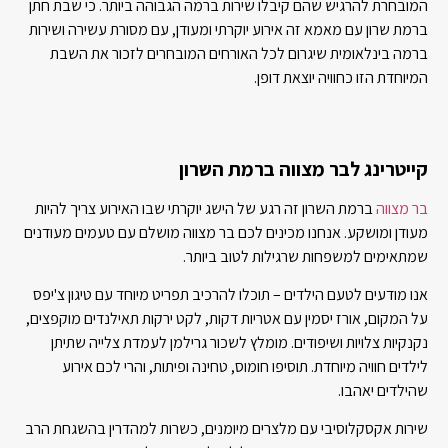
המובחרת להרגיש שהם קיבלו שירות ברמה הגבוהה ביותר. כי שבת חתן
ברמת שרון עם מאמא זה אירוע יוקרתי ומעודן, עם מסורת עשירה ושירות
ברמה בינלאומית שיגרום לכל האורחים המובחרים לזכור את השבת
המיוחדת הזו כחוויה יוצאת דופן.
קייטרינג לבר מצווה ברמת השרון
בר מצווה
ברמת השרון זה רגע של הישג יוקרתי שבו האירוע צריך להיות
מעודן ומושקע. אנחנו מכינים לכם בר מצווה מושלם עם טעמים מעודנים
שמתאימים למשפחות שרגילות לטוב ביותר.
אנו מודעים לטעם הילדים – תוכלו להרכיב תפריט מיוחד עם טיגון צ'יפס
על המקום, אורז יסמין עם אטריות דקות, לקט ירקות תאילנדים מוקפצים,
נקנקיות צלויות ושיפודים. מומלץ לשכור גרילמן לעמדת צלייה שתיתן
לילדים חוויה מיוחדת. תוסיפו חומוס, טחינה ופיתות, והרי לכם אירוע
שהילדים יאהבו.
שירות אקסקלוסיבי עם מלצרים מיומנים, כשרות למהדרין בהשגחת הרב