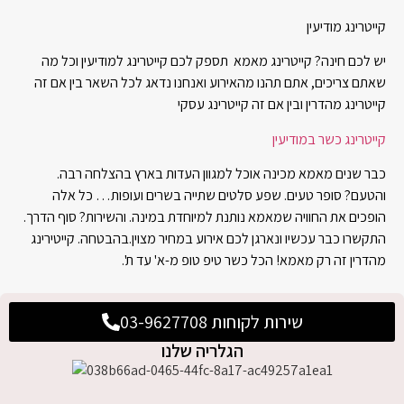
קייטרינג מודיעין
יש לכם חינה? קייטרינג מאמא תספק לכם קייטרינג למודיעין וכל מה
שאתם צריכים, אתם תהנו מהאירוע ואנחנו נדאג לכל השאר בין אם זה
קייטרינג מהדרין ובין אם זה קייטרינג עסקי
קייטרינג כשר במודיעין
כבר שנים מאמא מכינה אוכל למגוון העדות בארץ בהצלחה רבה.
והטעם? סופר טעים. שפע סלטים שתייה בשרים ועופות… כל אלה
הופכים את החוויה שמאמא נותנת למיוחדת במינה. והשירות? סוף הדרך.
התקשרו כבר עכשיו ונארגן לכם אירוע במחיר מצוין.בהבטחה. קייטירינג
מהדרין זה רק מאמא! הכל כשר טיפ טופ מ-א' עד ת'.
שירות לקוחות 03-9627708
הגלריה שלנו