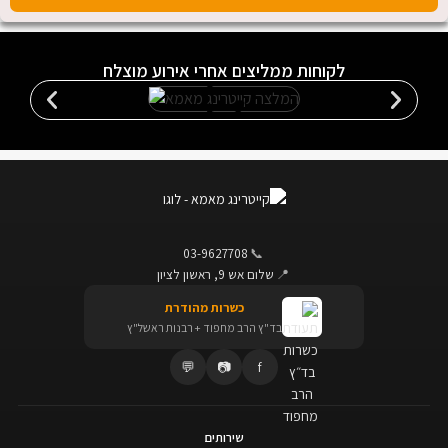
לקוחות ממליצים אחרי אירוע מוצלח
03-9627708
📞
📍
שלום אש 9, ראשון לציון
כשרות מהודרת
בד"ץ הרב מחפוד + רבנות ראשל"ץ
💬
📷
f
שירותים