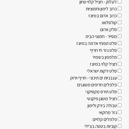
ז'עלוק - חציל קלוי טחון
כרוב לימון וחמוציות
כרוב אדום במיונז
קולסלואו
סלק אדום
מסייר - חמוצי הבית
סלט תפוחי אדמה במיונז
סלט גזר חי חריף
מלפפון בשמיר
חציל קלוי במיונז
סלט ירקות ישראלי
עגבניות ים תיכוני - חריף וירוק
פלפלים חריפים מטוגנים
סלט תירס מקסיקני
חציל מטוגן פיקנטי
טבולה בירק ולימון
גזר מרוקאי
פלפלים קלויים
קוביות בטטה בצ'ילי