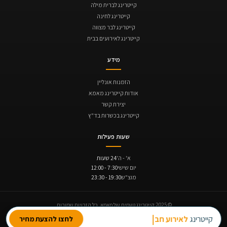
קייטרינג לברית מילה
קייטרינג לחינה
קייטרינג לבר מצווה
קייטרינג לאירועים בבית
מידע
הזמנות אונליין
אודות קייטרינג מאמא
יצירת קשר
קייטרינג בכשרות בד"ץ
שעות פעילות
א' - ה'
24 שעות
יום שישי
7:30 - 12:00
מוצ"ש
19:30 - 23:30
© 2025 קייטרינג טעמים של מאמא. כל הזכויות שמורות.
תקנון ביטולים והחזרים
נגישות
מדיניות פרטיות
קייטרינג
לאירוע חברה
לחצו להצעת מחיר
תנופה | בניית אתרים
Avinu SEO | קידום אתרים