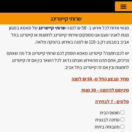
שרותי קייטרינג
הזמנה אונליין
קייטרינג לאירועים
מגשי אירוח לכל אירוע ב- 58 ₪ למנה
שרותי קייטרינג
של מאמא במגוון
מנות לאניני טעם אנו מספקים שירותי קייטרינג לחתונות או קייטרינג בתל
אביב במבצע רק ב-110 ₪ למנה באירוע בהפקה מלאה.
יש לכם חתונה? קייטרינג מאמא תספק לכם שרותי קייטרינג וכל מה שאתם
צריכים, אתם תהנו מהאירוע ואנחנו נדאג לכל השאר בין אם זה קייטרינג
לחתונות ובין אם זה קייטרינג בתל אביב.
מחיר מבצע החל מ- 58 ₪ למנה
מינימום להזמנה - 30 מנות
סלטים - 7 לבחירה
Please leave this field empty.
Please leave this field empty.
חומוס הבית
Please leave this field empty.
טחינה לבנונית
מטבוחה ביתית