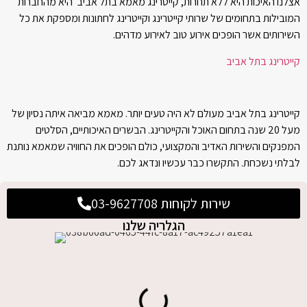
אצלנו האיכות היא ללא תחרות, קייטרינג מאמא בתל אביב היא מהחברות
המובילות בתחומים של שרותי קייטרינג וקייטרינג לחתונות ומספקת את כל
השירותים אשר הופכים אירוע טוב לאירוע מדהים.
קייטרינג בתל אביב
קייטרינג בתל אביב מעולם לא היה טעים יותר. מאמא מביאה איתה נסיון של
מעל 20 שנה בתחום האוכל והקייטרינג. הבשרים האיכותיים, הסלטים
המפנקים והשירות האדיב והמקצועי, כולם הופכים את החוויה שמאמא נותנת
לבלתי נשכחת. התקשרו כבר עכשיו ונדאג לכם.
שירות לקוחות 03-9627708
הגלריה שלנו