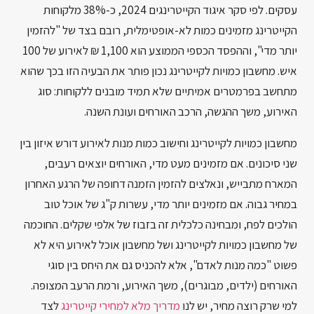
עסקים. לפי סקר איגוד הקייטרינגים 2024, כ-38% מלקוחות
הקייטרינג מזמינים כמות לא-אופטימלית, רובם בצד של "להזמין
יותר מדי", וההפסד הכספי הממוצע הוא 1,100 ₪ לאירוע של 100
איש. מחשבון כמויות לקייטרינג נכון פותר את הבעיה הזו בכך שהוא
מתחשב בפרמטרים אמיתיים שלא תמיד מובנים ללקוחות: סוג
האירוע, משך ההגשה, הרכב האורחים ועונת השנה.
מחשבון כמויות לקייטרינג וחישוב כמות מנות לאירוע דורש איזון בין
שני סיכונים. אם מזמינים מעט מדי, האורחים יוצאים רעבים,
המארח מתבייש, ונאלצים להזמין הזמנה דחופה של הרגע האחרון
במחיר גבוה. אם מזמינים יותר מדי, עשרות ק"ג של אוכל טוב
הולכים לפח, ומבחינה כלכלית זה בזבוז של אלפי שקלים. החוכמה
של מחשבון כמויות לקייטרינג ושל מחשבון אוכל לאירוע היא לא
פשוט "כמה מנות לאדם", אלא להכניס גם את היחס בין סוגי
האורחים (ילדים, מבוגרים), משך האירוע, ורמת הרעב המצופה.
למי שרק רוצה מחיר, יש לנו
מדריך מלא למחירי קייטרינג
לצד