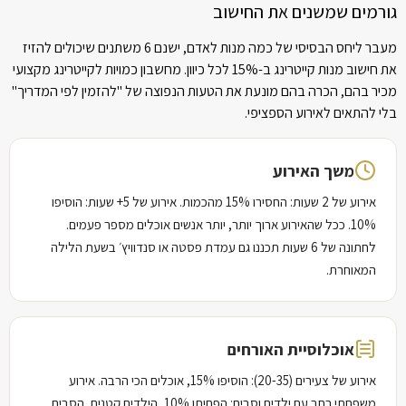
גורמים שמשנים את החישוב
מעבר ליחס הבסיסי של כמה מנות לאדם, ישנם 6 משתנים שיכולים להזיז
את חישוב מנות קייטרינג ב-15% לכל כיוון. מחשבון כמויות לקייטרינג מקצועי
מכיר בהם, הכרה בהם מונעת את הטעות הנפוצה של "להזמין לפי המדריך"
בלי להתאים לאירוע הספציפי.
משך האירוע
אירוע של 2 שעות: החסירו 15% מהכמות. אירוע של 5+ שעות: הוסיפו
10%. ככל שהאירוע ארוך יותר, יותר אנשים אוכלים מספר פעמים.
לחתונה של 6 שעות תכננו גם עמדת פסטה או סנדוויץ׳ בשעת הלילה
המאוחרת.
אוכלוסיית האורחים
אירוע של צעירים (20-35): הוסיפו 15%, אוכלים הכי הרבה. אירוע
משפחתי רחב עם ילדים וסבים: הפחיתו 10%, הילדים קטנים, הסבים