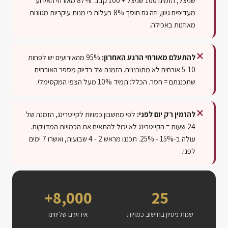
שניצל, הזמינו 100 שניצל + 100 קבב. 87% מאורחי האירוע
מעדיפים גיוון, וזה גם חוסך 8% בעלות כי מנות עיקריות מגוונות
מאוזנות באכילה.
להתעלם מאורחי הרגע האחרון:
95% מהאירועים יש לפחות
5-10 אורחים לא מתוכננים. הזמנה של בדיוק מספר האורחים
שתכננתם = חסר. הכלל: תמיד 10% מעל הצפי המקסימלי.
להזמין רק יום לפני:
לפי מחשבון כמויות לקייטרינג, הזמנה של
24 שעות = הקייטרינג לא יכול להתאים את הכמויות המדויקות.
עולה ב-
25% - 15%
. תכננו מראש
4 - 2
שבועות, ואשרו 7 ימים
לפני.
8,000+
25
שנות ניסיון בחישוב כמויות
אירועים שליווינו