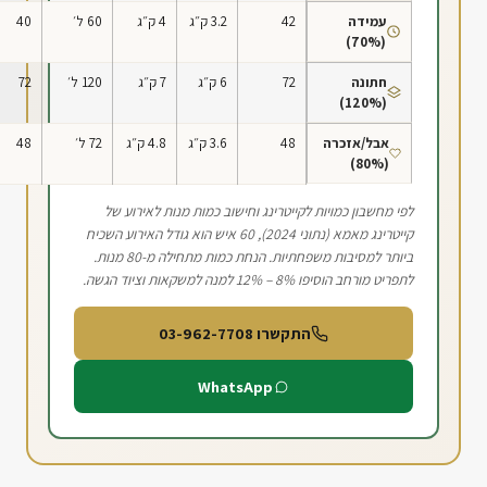
עמידה
42
3.2 ק״ג
4 ק״ג
60 ל׳
40
(70%)
חתונה
72
6 ק״ג
7 ק״ג
120 ל׳
72
(120%)
אבל/אזכרה
48
3.6 ק״ג
4.8 ק״ג
72 ל׳
48
(80%)
לפי מחשבון כמויות לקייטרינג וחישוב כמות מנות לאירוע של
קייטרינג מאמא (נתוני 2024), 60 איש הוא גודל האירוע השכיח
ביותר למסיבות משפחתיות. הנחת כמות מתחילה מ-80 מנות.
לתפריט מורחב הוסיפו
12% – 8%
למנה למשקאות וציוד הגשה.
התקשרו 03-962-7708
WhatsApp