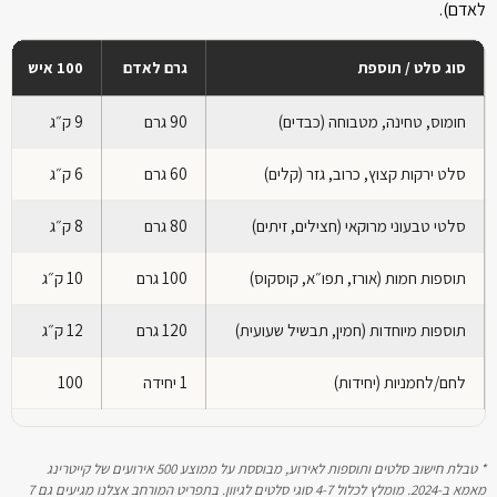
לאדם).
סוג סלט / תוספת
גרם לאדם
100 איש
חומוס, טחינה, מטבוחה (כבדים)
90 גרם
9 ק״ג
סלט ירקות קצוץ, כרוב, גזר (קלים)
60 גרם
6 ק״ג
סלטי טבעוני מרוקאי (חצילים, זיתים)
80 גרם
8 ק״ג
תוספות חמות (אורז, תפו״א, קוסקוס)
100 גרם
10 ק״ג
תוספות מיוחדות (חמין, תבשיל שעועית)
120 גרם
12 ק״ג
לחם/לחמניות (יחידות)
1 יחידה
100
* טבלת חישוב סלטים ותוספות לאירוע, מבוססת על ממוצע 500 אירועים של קייטרינג
מאמא ב-2024. מומלץ לכלול 4-7 סוגי סלטים לגיוון. בתפריט המורחב אצלנו מגיעים גם 7