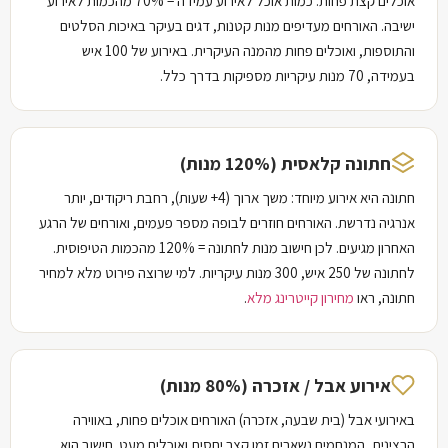
אוכלים קצת פחות. כמות אוכל לאירוע עמידה = 70% מהכמות לאירוע
ישיבה. האורחים מעדיפים מנות קטנות, דגים בעיקר באיכות הסלטים
והתוספות, ואוכלים פחות מהמנה העיקרית. באירוע של 100 איש
בעמידה, 70 מנות עיקריות מספיקות בדרך כלל.
חתונה קלאסית (120% מנות)
חתונה היא אירוע מיוחד: משך ארוך (4+ שעות), רחבת ריקודים, יותר
אנרגיה נדרשת. האורחים חוזרים לבופה מספר פעמים, ואורחים של הרגע
האחרון מגיעים. לכן חישוב מנות לחתונה = 120% מהכמות הטיפוסית.
לחתונה של 250 איש, 300 מנות עיקריות. למי שרוצה פירוט מלא למחיר
חתונה, ראו
מחירון קייטרינג מלא
.
אירוע אבל / אזכרה (80% מנות)
באירועי אבל (בית שבעה, אזכרה) האורחים אוכלים פחות, באווירה
הרצינית, המנחמים נשארים זמן קצר יחסית ואוכלים מעט. חישוב הוא