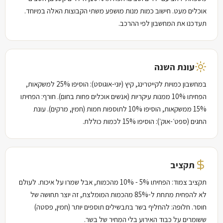
אוכלים מעט. חישוב כמות מנות מושפע משתי הקבוצות האלה במיוחד.
תעדכנו את המחשבון לפי ההרכב.
עונת השנה
במחשבון כמויות לקייטרינג, קיץ (יוני-אוגוסט): הוסיפו 25% למשקאות,
הפחיתו 10% ממנות עיקריות (אנשים אוכלים פחות בחום). חורף: הפחיתו
15% ממשקאות, הוסיפו 10% לתוספות חמות (חמין, מרקים). עונת
החגים (ספט׳-אוק׳): הוסיפו 15% לכמות כוללת.
תקציב
תקציב צמוד: הפחיתו
10% - 5%
מהכמות, אבל שמרו על איכות. לעולם
לא להפחית מתחת ל-85% מהכמות המומלצת, זה יוצר תחושה של
חוסר. חלופה: להחליף בשר בתבשילים תוספים יותר (חמין, פסטה)
ששומרים על כבוד האירוע בלי המחיר של בשר.