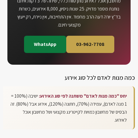
מחשבון אוכל לאירוע נותן טווח כללי, שיחה של 3 דקות איתנו
נותנת מספר מדויק. 25 שנות ניסיון, 8,000 אירועים, כשרות
בד״ץ יורה דעה הרב מחפוד. אין התחייבות, אין ניירת, רק ייעוץ
מקצועי חינם.
WhatsApp
03-962-7708
כמה מנות לאדם לכל סוג אירוע
יחס "כמה מנות לאדם" משתנה לפי סוג האירוע:
ישיבה (100% =
1 מנה לאדם), עמידה (70%), חתונה (120%), אירוע אבל (80%). זה
הבסיס של מחשבון כמויות לקייטרינג מקצועי ושל מחשבון אוכל
לאירוע.