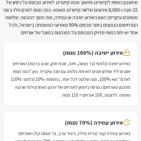
מחשבון כמויות לקייטרינג ו­חישוב מנות קייטרינג לאירוע מבוסס על ניסיון של
25 שנה ו-8,000 אירועים שליווה קייטרינג מאמא. כמה מנות לאדם תלוי בשני
משתנים עיקריים: האם האירוע ישיבה או עמידה, ומה משך ההגשה. שלושת
התרחישים הנפוצים ביותר מכסים 90% מאירועי המשפחה בישראל, ולכל
אחד יש יחס כמותי מדויק המבוסס על התנהגות בפועל של אורחים.
אירוע ישיבה (100% מנות)
באירוע ישיבה קלאסי (בר מצווה, חינה, שבת חתן, שבע ברכות) האורחים
יושבים ליד שולחן וזוכים לארוחה מלאה עם מנה עיקרית. כאן "כמה מנות
לאדם" הוא 100%, מנה שלמה לכל אחד, בתוספת 10% (כלומר 110%
מתכנון האורחים) כמרווח ביטחון לאורחים של הרגע האחרון ולמי שרוצה
הוספה. לדוגמה, 100 אורחים = 110 מנות.
אירוע עמידה (70% מנות)
באירוע עמידה קצר (ברית מילה, כיבוד ערב, בר מצווה קל) האורחים